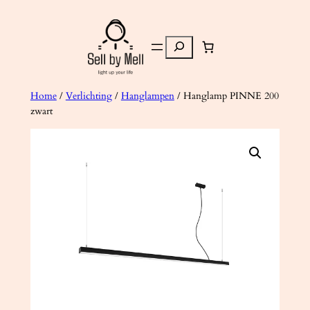
Ga
naar
Zoeken
de
inhoud
Home
/
Verlichting
/
Hanglampen
/ Hanglamp PINNE 200
zwart