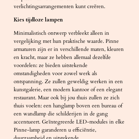
verlichtingsarrangementen kunt creëren.
r
t
Kies tijdloze lampen
a
a
Minimalistisch ontwerp verbleekt alleen in
n
vergelijking met hun praktische waarde. Pinne
t
armaturen zijn er in verschillende maten, kleuren
a
en kracht, maar ze hebben allemaal dezelfde
l
voordelen: ze bieden uitstekende
omstandigheden voor zowel werk als
ontspanning. Ze zullen geweldig werken in een
kunstgalerie, een modern kantoor of een elegant
restaurant. Maar ook bij jou thuis zullen ze zich
thuis voelen: een hanglamp boven een bureau of
een wandlamp die schilderijen in de gang
accentueert. Geïntegreerde LED-modules in elke
Pinne-lamp garanderen u efficiëntie,
duurzaamheid en uitstekende