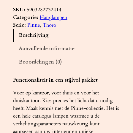
a
n
SKU:
5903282732414
g
Categorie:
Hanglampen
l
Serie:
Pinne
, 
Thoro
a
Beschrijving
m
p
Aanvullende informatie
P
Beoordelingen (0)
I
N
N
Functionaliteit in een stijlvol pakket
E
Voor op kantoor, voor thuis en voor het
2
thuiskantoor. Kies precies het licht dat u nodig
0
heeft. Maak kennis met de Pinne-collectie. Het is
0
een hele catalogus lampen waarmee u de
z
verlichtingsparameters nauwkeurig kunt
w
aanpassen aan uw interieur en unieke
a