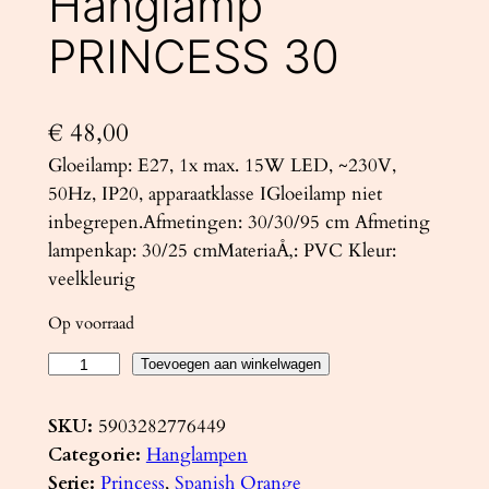
Hanglamp
PRINCESS 30
€
48,00
Gloeilamp: E27, 1x max. 15W LED, ~230V,
50Hz, IP20, apparaatklasse IGloeilamp niet
inbegrepen.Afmetingen: 30/30/95 cm Afmeting
lampenkap: 30/25 cmMateriaÅ‚: PVC Kleur:
veelkleurig
Op voorraad
H
Toevoegen aan winkelwagen
a
n
SKU:
5903282776449
g
Categorie:
Hanglampen
l
Serie:
Princess
, 
Spanish Orange