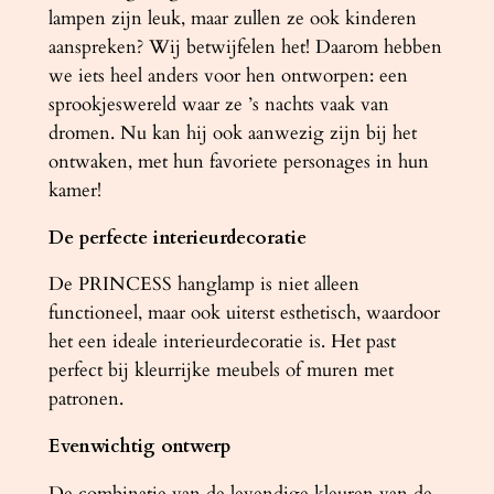
a
lampen zijn leuk, maar zullen ze ook kinderen
l
aanspreken? Wij betwijfelen het! Daarom hebben
we iets heel anders voor hen ontworpen: een
sprookjeswereld waar ze ’s nachts vaak van
dromen. Nu kan hij ook aanwezig zijn bij het
ontwaken, met hun favoriete personages in hun
kamer!
De perfecte interieurdecoratie
De PRINCESS hanglamp is niet alleen
functioneel, maar ook uiterst esthetisch, waardoor
het een ideale interieurdecoratie is. Het past
perfect bij kleurrijke meubels of muren met
patronen.
Evenwichtig ontwerp
De combinatie van de levendige kleuren van de