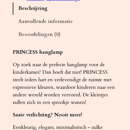
a
Beschrijving
m
p
Aanvullende informatie
P
Beoordelingen (0)
R
I
N
PRINCESS hanglamp
C
Op zoek naar de perfecte hanglamp voor de
E
kinderkamer? Dan hoeft dat niet! PRINCESS
S
steelt ieders hart en verlevendigt de ruimte met
S
expressieve kleuren, waardoor kinderen naar een
3
andere wereld worden vervoerd. De kleintjes
0
zullen zich in een sprookje wanen!
a
a
Saaie verlichting? Nooit meer!
n
t
Eenkleurig, elegant, minimalistisch – zulke