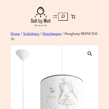
Ga
naar
Zoeken
de
inhoud
Home
/
Verlichting
/
Hanglampen
/ Hanglamp PRINCESS
30