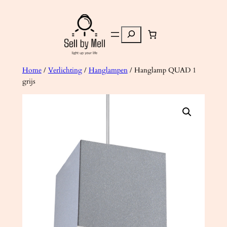
Ga
naar
Zoeken
de
inhoud
Home
/
Verlichting
/
Hanglampen
/ Hanglamp QUAD 1
grijs