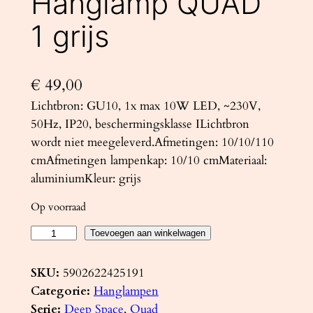
Hanglamp QUAD
1 grijs
€
49,00
Lichtbron: GU10, 1x max 10W LED, ~230V,
50Hz, IP20, beschermingsklasse ILichtbron
wordt niet meegeleverd.Afmetingen: 10/10/110
cmAfmetingen lampenkap: 10/10 cmMateriaal:
aluminiumKleur: grijs
Op voorraad
H
Toevoegen aan winkelwagen
a
n
SKU:
5902622425191
g
Categorie:
Hanglampen
l
Serie:
Deep Space
, 
Quad