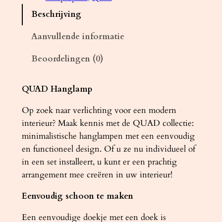
a
Beschrijving
m
p
Aanvullende informatie
Q
Beoordelingen (0)
U
A
D
QUAD Hanglamp
1
Op zoek naar verlichting voor een modern
g
interieur? Maak kennis met de QUAD collectie:
r
minimalistische hanglampen met een eenvoudig
i
en functioneel design. Of u ze nu individueel of
j
in een set installeert, u kunt er een prachtig
s
arrangement mee creëren in uw interieur!
a
a
Eenvoudig schoon te maken
n
t
Een eenvoudige doekje met een doek is