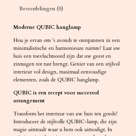
Q
Beoordelingen (0)
U
B
I
Moderne QUBIC hanglamp
C
Hou je ervan om ’s avonds te ontspannen in een
z
minimalistische en harmonieuze ruimte? Laat uw
w
huis een toevluchtsoord zijn dat uw geest en
a
zintuigen tot rust brengt. Geniet van een stijlvol
r
interieur vol design, maximaal eenvoudige
t
elementen, zoals de QUBIC hanglamp.
a
a
QUBIC is een recept voor succesvol
n
arrangement
t
a
Transform het interieur van uw huis ten goede!
l
Introduceer de stijlvolle QUBIC-lamp, die zijn
magie uitstraalt waar u hem ook uitnodigt. In