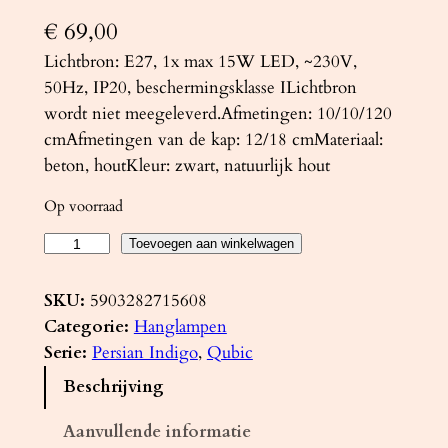
€
69,00
Lichtbron: E27, 1x max 15W LED, ~230V,
50Hz, IP20, beschermingsklasse ILichtbron
wordt niet meegeleverd.Afmetingen: 10/10/120
cmAfmetingen van de kap: 12/18 cmMateriaal:
beton, houtKleur: zwart, natuurlijk hout
Op voorraad
H
Toevoegen aan winkelwagen
a
n
SKU:
5903282715608
g
Categorie:
Hanglampen
l
Serie:
Persian Indigo
, 
Qubic
a
Beschrijving
m
p
Aanvullende informatie