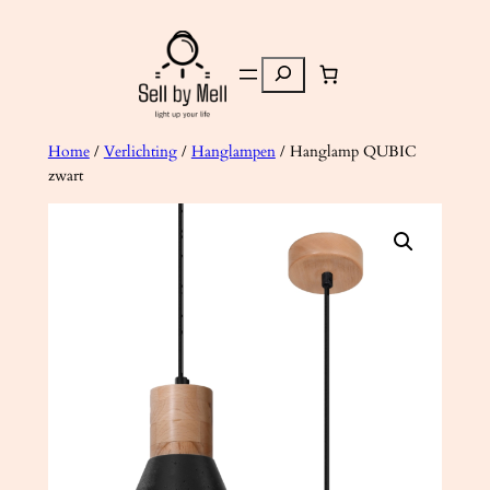
Ga
naar
Zoeken
de
inhoud
Home
/
Verlichting
/
Hanglampen
/ Hanglamp QUBIC
zwart