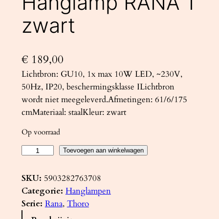
Hanglamp RANA 1
zwart
€
189,00
Lichtbron: GU10, 1x max 10W LED, ~230V,
50Hz, IP20, beschermingsklasse ILichtbron
wordt niet meegeleverd.Afmetingen: 61/6/175
cmMateriaal: staalKleur: zwart
Op voorraad
H
Toevoegen aan winkelwagen
a
n
SKU:
5903282763708
g
Categorie:
Hanglampen
l
Serie:
Rana
, 
Thoro
a