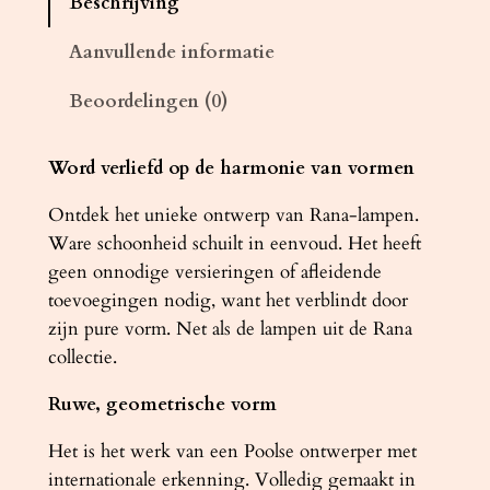
Beschrijving
m
p
Aanvullende informatie
R
Beoordelingen (0)
A
N
A
Word verliefd op de harmonie van vormen
1
Ontdek het unieke ontwerp van Rana-lampen.
z
Ware schoonheid schuilt in eenvoud. Het heeft
w
geen onnodige versieringen of afleidende
a
toevoegingen nodig, want het verblindt door
r
zijn pure vorm. Net als de lampen uit de Rana
t
collectie.
a
a
Ruwe, geometrische vorm
n
t
Het is het werk van een Poolse ontwerper met
a
internationale erkenning. Volledig gemaakt in