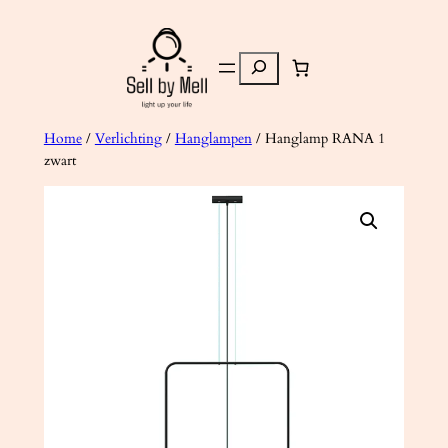
Ga
naar
Zoeken
de
inhoud
Home
/
Verlichting
/
Hanglampen
/ Hanglamp RANA 1
zwart