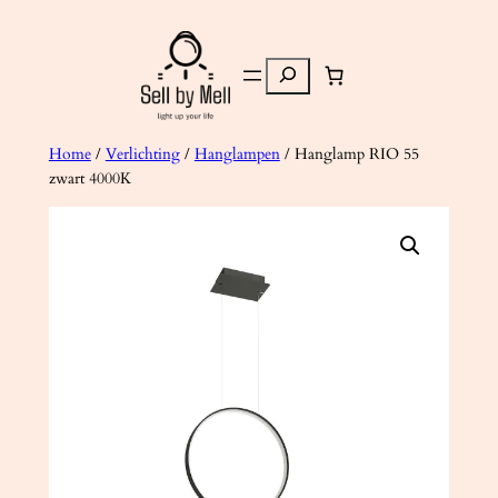
Ga
naar
Zoeken
de
inhoud
Home
/
Verlichting
/
Hanglampen
/ Hanglamp RIO 55
zwart 4000K