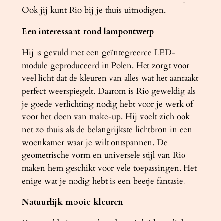
Ook jij kunt Rio bij je thuis uitnodigen.
0
0
Een interessant rond lampontwerp
0
K
Hij is gevuld met een geïntegreerde LED-
a
module geproduceerd in Polen. Het zorgt voor
a
veel licht dat de kleuren van alles wat het aanraakt
n
perfect weerspiegelt. Daarom is Rio geweldig als
t
je goede verlichting nodig hebt voor je werk of
a
voor het doen van make-up. Hij voelt zich ook
l
net zo thuis als de belangrijkste lichtbron in een
woonkamer waar je wilt ontspannen. De
geometrische vorm en universele stijl van Rio
maken hem geschikt voor vele toepassingen. Het
enige wat je nodig hebt is een beetje fantasie.
Natuurlijk mooie kleuren