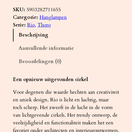
a
n
SKU:
5903282711655
g
Categorie:
Hanglampen
l
Serie:
Rio
, 
Thoro
a
Beschrijving
m
p
Aanvullende informatie
R
Beoordelingen (0)
I
O
5
Een opnieuw uitgevonden cirkel
5
Voor degenen die waarde hechten aan creativiteit
z
en uniek design. Rio is licht en luchtig, maar
w
toch scherp. Het zweeft in de lucht in de vorm
a
van lichtgevende cirkels. Het trendy ontwerp, de
r
veelzijdigheid en functionaliteit maken het een
t
favoriet onder architecten en interieurontwerpers.
4