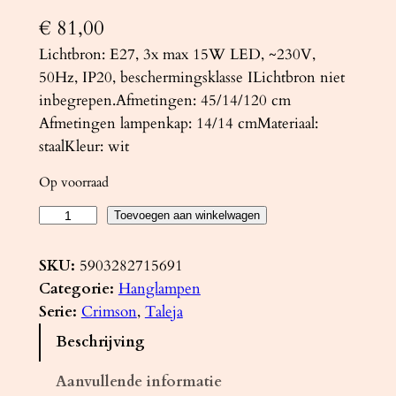
€
81,00
Lichtbron: E27, 3x max 15W LED, ~230V,
50Hz, IP20, beschermingsklasse ILichtbron niet
inbegrepen.Afmetingen: 45/14/120 cm
Afmetingen lampenkap: 14/14 cmMateriaal:
staalKleur: wit
Op voorraad
H
Toevoegen aan winkelwagen
a
n
SKU:
5903282715691
g
Categorie:
Hanglampen
l
Serie:
Crimson
, 
Taleja
a
Beschrijving
m
p
Aanvullende informatie