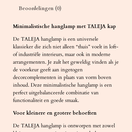
T
Beoordelingen (0)
A
L
E
Minimalistische hanglamp met TALEJA kap
J
De TALEJA hanglamp is een universele
A
klassieker die zich niet alleen “thuis” voelt in loft-
3
of industriële interieurs, maar ook in moderne
w
arrangementen. Je zult het geweldig vinden als je
i
de voorkeur geeft aan ingetogen
t
decorcomplementen in plaats van vorm boven
[
inhoud. Deze minimalistische hanglamp is een
E
perfect uitgebalanceerde combinatie van
2
functionaliteit en goede smaak.
7
]
Voor kleinere en grotere behoeften
a
a
De TALEJA hanglamp is ontworpen met zowel
n