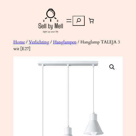
Ga
naar
Zoeken
de
inhoud
Home
/
Verlichting
/
Hanglampen
/ Hanglamp TALEJA 3
wit [E27]