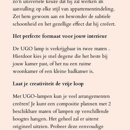
zo’n universele keuze dat hij zal werken als
t
aanvulling op elke stijl van appartementindeling.
a
Zet hem gewoon aan en bewonder de subtiele
l
schoonheid en het gezellige effect dat hij creëert.
Het perfecte formaat voor jouw interieur
De UGO lamp is verkrijgbaar in twee maten .
Hierdoor kies je snel degene die het beste bij
jouw kamer past, of het nu een ruime
woonkamer of een kleine badkamer is.
Laat je creativiteit de vrije loop
Met UGO-lampen kun je veel arrangementen
creëren! Je kunt een compositie plannen met 2
beschikbare maten of lampen op verschillende
hoogtes hangen. Het geheel zal er uiterst
origineel uitzien. Probeer deze eenvoudige