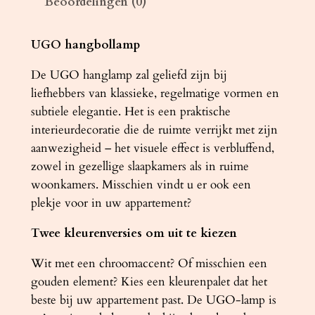
Beoordelingen (0)
G
O
2
UGO hangbollamp
0
De UGO hanglamp zal geliefd zijn bij
g
liefhebbers van klassieke, regelmatige vormen en
o
subtiele elegantie. Het is een praktische
u
interieurdecoratie die de ruimte verrijkt met zijn
d
aanwezigheid – het visuele effect is verbluffend,
k
zowel in gezellige slaapkamers als in ruime
l
woonkamers. Misschien vindt u er ook een
e
plekje voor in uw appartement?
u
r
Twee kleurenversies om uit te kiezen
i
g
Wit met een chroomaccent? Of misschien een
a
gouden element? Kies een kleurenpalet dat het
a
beste bij uw appartement past. De UGO-lamp is
n