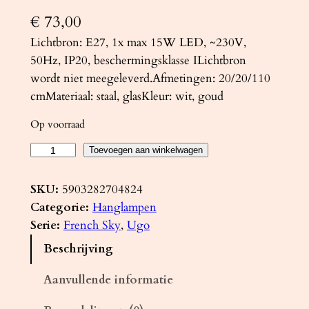
€
73,00
Lichtbron: E27, 1x max 15W LED, ~230V,
50Hz, IP20, beschermingsklasse ILichtbron
wordt niet meegeleverd.Afmetingen: 20/20/110
cmMateriaal: staal, glasKleur: wit, goud
Op voorraad
H
Toevoegen aan winkelwagen
a
n
SKU:
5903282704824
g
Categorie:
Hanglampen
l
Serie:
French Sky
, 
Ugo
a
Beschrijving
m
p
Aanvullende informatie
U