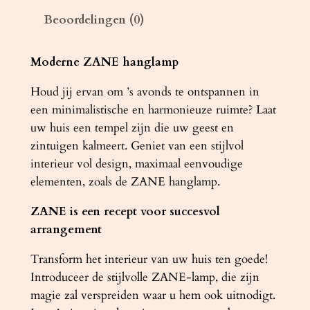
Z
Beoordelingen (0)
A
N
E
Moderne ZANE hanglamp
2
Houd jij ervan om ’s avonds te ontspannen in
g
een minimalistische en harmonieuze ruimte? Laat
r
uw huis een tempel zijn die uw geest en
i
zintuigen kalmeert. Geniet van een stijlvol
j
interieur vol design, maximaal eenvoudige
s
elementen, zoals de ZANE hanglamp.
a
a
ZANE is een recept voor succesvol
n
arrangement
t
a
Transform het interieur van uw huis ten goede!
l
Introduceer de stijlvolle ZANE-lamp, die zijn
magie zal verspreiden waar u hem ook uitnodigt.