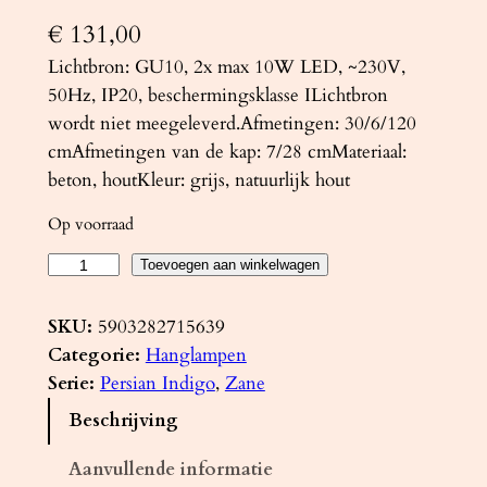
€
131,00
Lichtbron: GU10, 2x max 10W LED, ~230V,
50Hz, IP20, beschermingsklasse ILichtbron
wordt niet meegeleverd.Afmetingen: 30/6/120
cmAfmetingen van de kap: 7/28 cmMateriaal:
beton, houtKleur: grijs, natuurlijk hout
Op voorraad
H
Toevoegen aan winkelwagen
a
n
SKU:
5903282715639
g
Categorie:
Hanglampen
l
Serie:
Persian Indigo
, 
Zane
a
Beschrijving
m
p
Aanvullende informatie