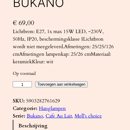
BUKANO
€
69,00
Lichtbron: E27, 1x max 15W LED, ~230V,
50Hz, IP20, beschermingsklasse ILichtbron
wordt niet meegeleverd.Afmetingen: 25/25/126
cmAfmetingen lampenkap: 25/26 cmMateriaal:
keramiekKleur: wit
Op voorraad
K
Toevoegen aan winkelwagen
e
r
SKU:
5903282761629
a
Categorie:
Hanglampen
m
Serie:
Bukano
, 
Cafe Au Lait
, 
Mell’s choice
i
Beschrijving
s