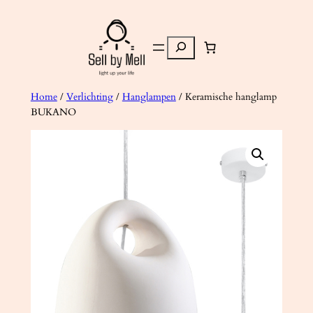
Ga
naar
Zoeken
de
inhoud
Home
/
Verlichting
/
Hanglampen
/ Keramische hanglamp
BUKANO