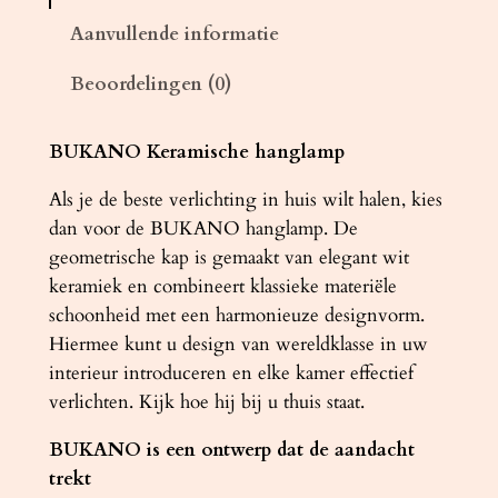
c
Aanvullende informatie
h
Beoordelingen (0)
e
h
a
BUKANO Keramische hanglamp
n
Als je de beste verlichting in huis wilt halen, kies
g
dan voor de BUKANO hanglamp. De
l
geometrische kap is gemaakt van elegant wit
a
keramiek en combineert klassieke materiële
m
schoonheid met een harmonieuze designvorm.
p
Hiermee kunt u design van wereldklasse in uw
B
interieur introduceren en elke kamer effectief
U
verlichten. Kijk hoe hij bij u thuis staat.
K
A
BUKANO is een ontwerp dat de aandacht
N
trekt
O