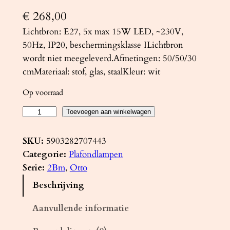
€
268,00
Lichtbron: E27, 5x max 15W LED, ~230V,
50Hz, IP20, beschermingsklasse ILichtbron
wordt niet meegeleverd.Afmetingen: 50/50/30
cmMateriaal: stof, glas, staalKleur: wit
Op voorraad
K
Toevoegen aan winkelwagen
r
o
SKU:
5903282707443
o
Categorie:
Plafondlampen
n
Serie:
2Bm
, 
Otto
l
Beschrijving
u
c
Aanvullende informatie
h