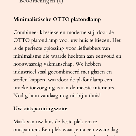
Beoordelingen (0)
t
e
r
Minimalistische OTTO plafondlamp
O
Combineer klassieke en moderne stijl door de
T
OTTO plafondlamp voor uw huis te kiezen. Het
T
is de perfecte oplossing voor liefhebbers van
O
minimalisme die waarde hechten aan eenvoud en
5
hoogwaardig vakmanschap. We hebben
0
industrieel staal gecombineerd met glazen en
w
stoffen kappen, waardoor de plafondlamp een
i
unieke toevoeging is aan de meeste interieurs.
t
Nodig hem vandaag nog uit bij u thuis!
a
a
Uw ontspanningszone
n
t
Maak van uw huis de beste plek om te
a
ontspannen. Een plek waar je na een zware dag
l