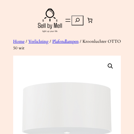
Ga
naar
Zoeken
de
inhoud
Home
/
Verlichting
/
Plafondlampen
/ Kroonluchter OTTO
50 wit