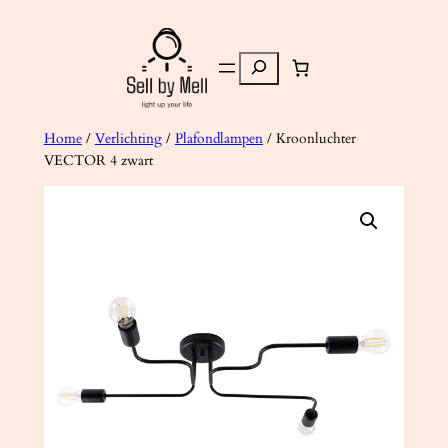
Ga
naar
Zoeken
de
inhoud
Home
/
Verlichting
/
Plafondlampen
/ Kroonluchter
VECTOR 4 zwart