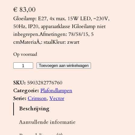
€
83,00
Gloeilamp: E27, 4x max. 15W LED, ~230V,
50Hz, IP20, apparaatklasse IGloeilamp niet
inbegrepen.Afmetingen: 78/58/15, 5
cmMateriaÅ‚: staalKleur: zwart
Op voorraad
K
Toevoegen aan winkelwagen
r
o
SKU:
5903282776760
o
Categorie:
Plafondlampen
n
Serie:
Crimson
, 
Vector
l
Beschrijving
u
c
Aanvullende informatie
h