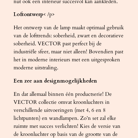
nut ook een interieur succesvol kan aankleden.
t
Loftontwerp
< /p>
a
l
Het ontwerp van de lamp maakt optimaal gebruik
van de lofttrends: soberheid, zwart en decoratieve
soberheid. VECTOR past perfect bij de
industriële sfeer, maar niet alleen! Bovendien past
het in moderne interieurs met een uitgesproken
moderne uitstraling.
Een zee aan designmogelijkheden
En dat allemaal binnen één productserie! De
VECTOR collectie omvat kroonluchters in
verschillende uitvoeringen (met 4, 6 en 8
lichtpunten) en wandlampen. Zo’n set zal elke
ruimte met succes verlichten! Kies de versie van
de kroonluchter op basis van de grootte van de