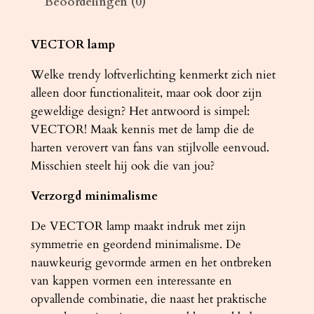
Beoordelingen (0)
t
e
r
VECTOR lamp
V
Welke trendy loftverlichting kenmerkt zich niet
E
alleen door functionaliteit, maar ook door zijn
C
geweldige design? Het antwoord is simpel:
T
VECTOR! Maak kennis met de lamp die de
O
harten verovert van fans van stijlvolle eenvoud.
R
Misschien steelt hij ook die van jou?
4
z
Verzorgd minimalisme
w
a
De VECTOR lamp maakt indruk met zijn
r
symmetrie en geordend minimalisme. De
t
nauwkeurig gevormde armen en het ontbreken
a
van kappen vormen een interessante en
a
opvallende combinatie, die naast het praktische
n