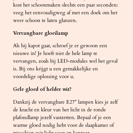
n
kost het schoonmaken slechts een paar seconden:
t
veeg het eenvoudigweg af met een doek om het
a
weer schoon te laten glanzen.
l
Vervangbare gloeilamp
Als hij kapot gaat, schroef je er gewoon een
nieuwe in! Je hoeft niet de hele lamp te
vervangen, zoals bij LED-modules wel het geval
is. Bij ons krijgt u een gemakkelijke en
voordelige oplossing voor u.
Gele gloed of helder wit?
Dankzij de vervangbare E27* lampen kies je zelf
de kracht en kleur van het licht in de ronde
plafondlamp jezelf vastzetten. Bepaal of je een
warme gloed nodig hebt voor de slaapkamer of
misschien wit licht voor op kantoor.