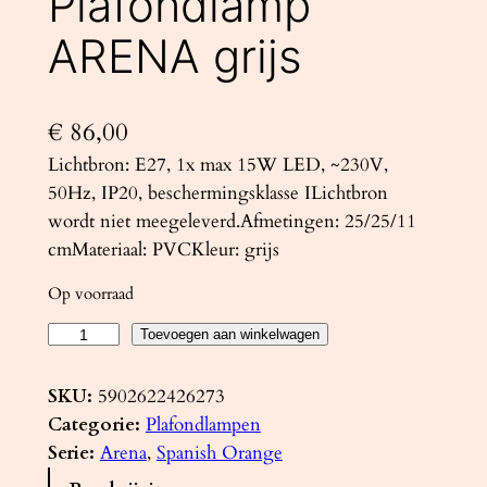
Plafondlamp
ARENA grijs
€
86,00
Lichtbron: E27, 1x max 15W LED, ~230V,
50Hz, IP20, beschermingsklasse ILichtbron
wordt niet meegeleverd.Afmetingen: 25/25/11
cmMateriaal: PVCKleur: grijs
Op voorraad
P
Toevoegen aan winkelwagen
l
a
SKU:
5902622426273
f
Categorie:
Plafondlampen
o
Serie:
Arena
, 
Spanish Orange
n