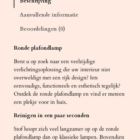
Beschrijving
d
l
Aanvullende informatie
a
Beoordelingen (0)
m
p
A
Ronde plafondlamp
R
Bent u op zoek naar een veelzijdige
E
verlichtingsoplossing die uw interieur niet
N
overweldigt met een rijk design? Iets
A
eenvoudigs, functioneels en esthetisch tegelijk?
g
Ontdek de ronde plafondlamp en vind er meteen
r
een plekje voor in huis.
i
j
Reinigen in een paar seconden
s
a
Stof hoopt zich veel langzamer op op de ronde
a
plafondlamp dan op klassieke lampen. Bovendien