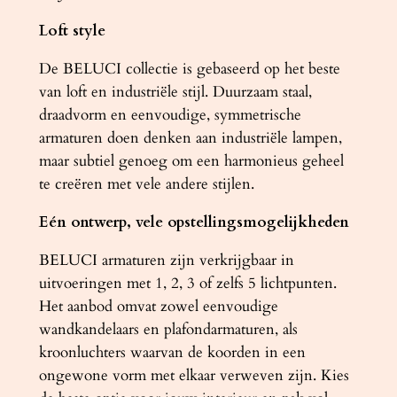
a
Loft style
n
t
De BELUCI collectie is gebaseerd op het beste
a
van loft en industriële stijl. Duurzaam staal,
l
draadvorm en eenvoudige, symmetrische
armaturen doen denken aan industriële lampen,
maar subtiel genoeg om een ​​harmonieus geheel
te creëren met vele andere stijlen.
Eén ontwerp, vele opstellingsmogelijkheden
BELUCI armaturen zijn verkrijgbaar in
uitvoeringen met 1, 2, 3 of zelfs 5 lichtpunten.
Het aanbod omvat zowel eenvoudige
wandkandelaars en plafondarmaturen, als
kroonluchters waarvan de koorden in een
ongewone vorm met elkaar verweven zijn. Kies