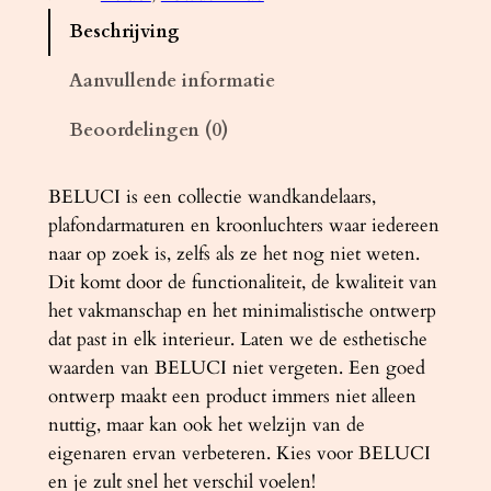
n
Beschrijving
d
l
Aanvullende informatie
a
Beoordelingen (0)
m
p
B
BELUCI is een collectie wandkandelaars,
E
plafondarmaturen en kroonluchters waar iedereen
L
naar op zoek is, zelfs als ze het nog niet weten.
U
Dit komt door de functionaliteit, de kwaliteit van
C
het vakmanschap en het minimalistische ontwerp
I
dat past in elk interieur. Laten we de esthetische
3
waarden van BELUCI niet vergeten. Een goed
w
ontwerp maakt een product immers niet alleen
i
nuttig, maar kan ook het welzijn van de
t
eigenaren ervan verbeteren. Kies voor BELUCI
a
en je zult snel het verschil voelen!