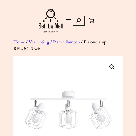
Ga
naar
Zoeken
de
inhoud
Home
/
Verlichting
/
Plafondlampen
/ Plafondlamp
BELUCI 3 wit