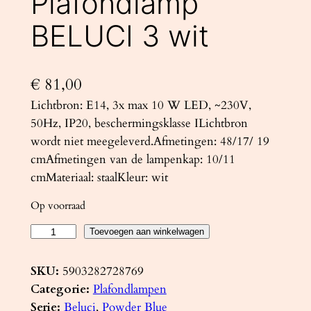
Plafondlamp
BELUCI 3 wit
€
81,00
Lichtbron: E14, 3x max 10 W LED, ~230V,
50Hz, IP20, beschermingsklasse ILichtbron
wordt niet meegeleverd.Afmetingen: 48/17/ 19
cmAfmetingen van de lampenkap: 10/11
cmMateriaal: staalKleur: wit
Op voorraad
P
Toevoegen aan winkelwagen
l
a
SKU:
5903282728769
f
Categorie:
Plafondlampen
o
Serie:
Beluci
, 
Powder Blue