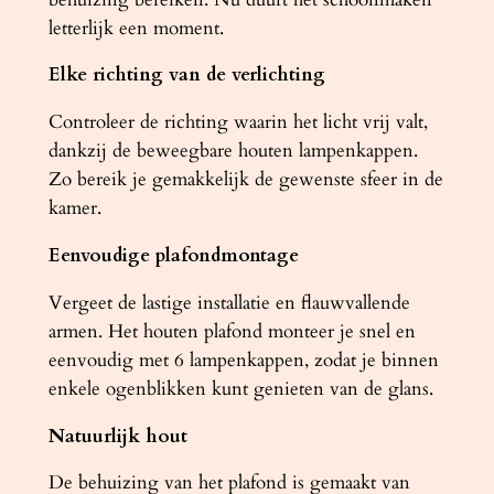
u
letterlijk een moment.
t
Elke richting van de verlichting
a
a
Controleer de richting waarin het licht vrij valt,
n
dankzij de beweegbare houten lampenkappen.
t
Zo bereik je gemakkelijk de gewenste sfeer in de
a
kamer.
l
Eenvoudige plafondmontage
Vergeet de lastige installatie en flauwvallende
armen. Het houten plafond monteer je snel en
eenvoudig met 6 lampenkappen, zodat je binnen
enkele ogenblikken kunt genieten van de glans.
Natuurlijk hout
De behuizing van het plafond is gemaakt van