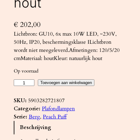
hout
€
202,00
Lichtbron: GU10, 6x max 10W LED, ~230V,
50Hz, IP20, beschermingsklasse ILichtbron
wordt niet meegeleverd.Afmetingen: 120/5/20
cmMateriaal: houtKleur: natuurlijk hout
Op voorraad
P
Toevoegen aan winkelwagen
l
a
SKU:
5903282721807
f
Categorie:
Plafondlampen
o
Serie:
Berg
, 
Peach Puff
n
Beschrijving
d
l