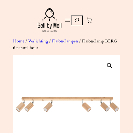
Ga
naar
Zoeken
de
inhoud
Home
/
Verlichting
/
Plafondlampen
/ Plafondlamp BERG
6 naturel hout