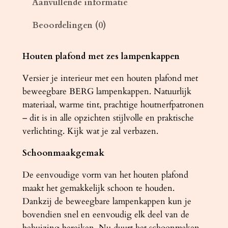
Aanvullende informatie
a
Beoordelingen (0)
m
p
B
Houten plafond met zes lampenkappen
E
Versier je interieur met een houten plafond met
R
beweegbare BERG lampenkappen. Natuurlijk
G
materiaal, warme tint, prachtige houtnerfpatronen
6
– dit is in alle opzichten stijlvolle en praktische
n
verlichting. Kijk wat je zal verbazen.
a
t
Schoonmaakgemak
u
r
De eenvoudige vorm van het houten plafond
e
maakt het gemakkelijk schoon te houden.
l
Dankzij de beweegbare lampenkappen kun je
h
bovendien snel en eenvoudig elk deel van de
o
behuizing bereiken. Nu duurt het schoonmaken