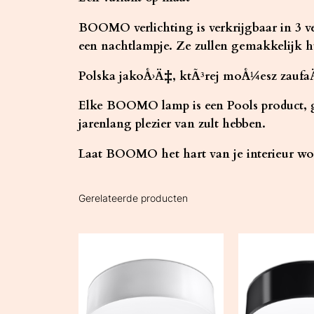
BOOMO verlichting is verkrijgbaar in 3 ve
een nachtlampje. Ze zullen gemakkelijk h
Polska jakoÅ›Ä‡, ktÃ³rej moÅ¼esz zauf
Elke BOOMO lamp is een Pools product, gem
jarenlang plezier van zult hebben.
Laat BOOMO het hart van je interieur wo
Gerelateerde producten