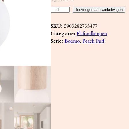
P
Toevoegen aan winkelwagen
l
a
SKU:
5903282735477
f
Categorie:
Plafondlampen
o
Serie:
Boomo
, 
Peach Puff
n
d
l
a
m
p
B
O
O
M
O