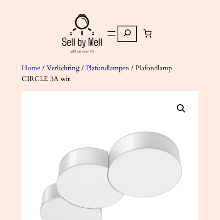
Ga
naar
Zoeken
de
inhoud
Home
/
Verlichting
/
Plafondlampen
/ Plafondlamp
CIRCLE 3A wit