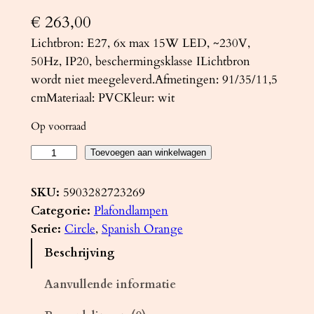
€
263,00
Lichtbron: E27, 6x max 15W LED, ~230V,
50Hz, IP20, beschermingsklasse ILichtbron
wordt niet meegeleverd.Afmetingen: 91/35/11,5
cmMateriaal: PVCKleur: wit
Op voorraad
P
Toevoegen aan winkelwagen
l
a
SKU:
5903282723269
f
Categorie:
Plafondlampen
o
Serie:
Circle
, 
Spanish Orange
n
Beschrijving
d
l
Aanvullende informatie
a