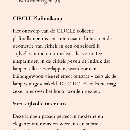
Beoordelingen (0)
m
p
C
CIRCLE Plafondlamp
I
Het ontwerp van de CIRCLE collectie
R
plafondlampen is een interessante breuk met de
C
geometrie van cirkels in een ongelooflijk
L
stijlvolle en toch minimalistische vorm. De
E
uitsparingen in de cirkels geven de indruk dat
3
lampen elkaar overlappen, waardoor een
A
buitengewoon visueel effect ontstaat – zelfs als de
w
lamp is uitgeschakeld. De CIRCLE-collectie mag
i
zeker niet over het hoofd worden gezien.
t
a
Siert stijlvolle interieurs
a
n
Deze lampen passen perfect in moderne en
t
elegante interieurs en worden een subtiele
a