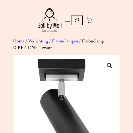
Ga
naar
Zoeken
de
inhoud
Home
/
Verlichting
/
Plafondlampen
/ Plafondlamp
DIREZIONE 1 zwart