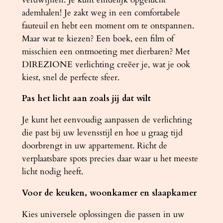
t
ademhalen! Je zakt weg in een comfortabele
a
fauteuil en hebt een moment om te ontspannen.
a
Maar wat te kiezen? Een boek, een film of
n
misschien een ontmoeting met dierbaren? Met
t
DIREZIONE verlichting creëer je, wat je ook
a
kiest, snel de perfecte sfeer.
l
Pas het licht aan zoals jij dat wilt
Je kunt het eenvoudig aanpassen de verlichting
die past bij uw levensstijl en hoe u graag tijd
doorbrengt in uw appartement. Richt de
verplaatsbare spots precies daar waar u het meeste
licht nodig heeft.
Voor de keuken, woonkamer en slaapkamer
Kies universele oplossingen die passen in uw