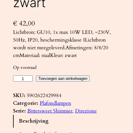
zwart
€
42,00
Lichtbron: GU10, 1x max 10W LED, ~230V,
50Hz, IP20, beschermingsklasse ILichtbron
wordt niet meegeleverd.Afmetingen: 8/8/20
cmMateriaal: staalKleur: zwart
Op voorraad
P
Toevoegen aan winkelwagen
l
a
SKU:
5902622429984
f
Categorie:
Plafondlampen
o
Serie:
Bittersweet Shimmer
, 
Direzione
n
Beschrijving
d
l