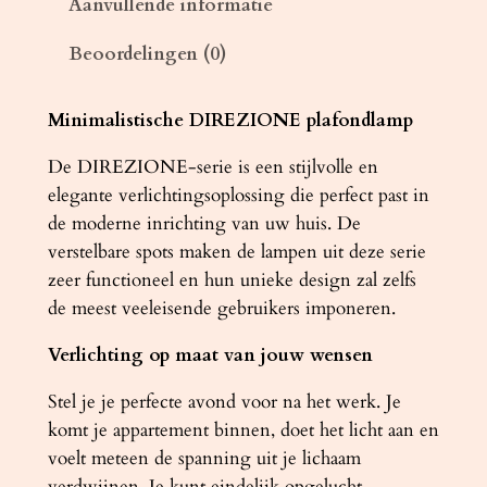
Aanvullende informatie
a
Beoordelingen (0)
m
p
D
Minimalistische DIREZIONE plafondlamp
I
De DIREZIONE-serie is een stijlvolle en
R
elegante verlichtingsoplossing die perfect past in
E
de moderne inrichting van uw huis. De
Z
verstelbare spots maken de lampen uit deze serie
I
zeer functioneel en hun unieke design zal zelfs
O
de meest veeleisende gebruikers imponeren.
N
E
Verlichting op maat van jouw wensen
1
z
Stel je je perfecte avond voor na het werk. Je
w
komt je appartement binnen, doet het licht aan en
a
voelt meteen de spanning uit je lichaam
r
verdwijnen. Je kunt eindelijk opgelucht