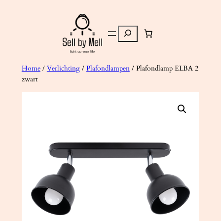
Ga
naar
Zoeken
de
inhoud
Home
/
Verlichting
/
Plafondlampen
/ Plafondlamp ELBA 2
zwart