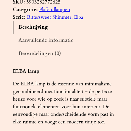
a
SKU:
5903282772625
f
Categorie:
Plafondlampen
o
Serie:
Bittersweet Shimmer
, 
Elba
n
Beschrijving
d
l
Aanvullende informatie
a
Beoordelingen (0)
m
p
E
ELBA lamp
L
De ELBA lamp is de essentie van minimalisme
B
gecombineerd met functionaliteit – de perfecte
A
keuze voor wie op zoek is naar subtiele maar
2
functionele elementen voor hun interieur. De
z
eenvoudige maar onderscheidende vorm past in
w
elke ruimte en voegt een modern tintje toe.
a
r