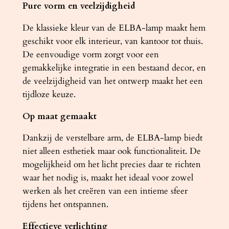
Pure vorm en veelzijdigheid
t
a
De klassieke kleur van de ELBA-lamp maakt hem
a
geschikt voor elk interieur, van kantoor tot thuis.
n
De eenvoudige vorm zorgt voor een
t
gemakkelijke integratie in een bestaand decor, en
a
de veelzijdigheid van het ontwerp maakt het een
l
tijdloze keuze.
Op maat gemaakt
Dankzij de verstelbare arm, de ELBA-lamp biedt
niet alleen esthetiek maar ook functionaliteit. De
mogelijkheid om het licht precies daar te richten
waar het nodig is, maakt het ideaal voor zowel
werken als het creëren van een intieme sfeer
tijdens het ontspannen.
Effectieve verlichting