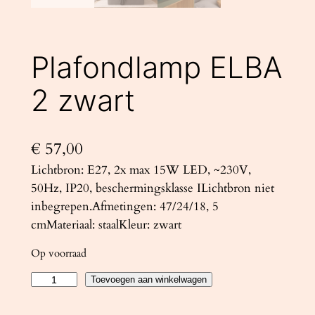
Plafondlamp ELBA
2 zwart
€
57,00
Lichtbron: E27, 2x max 15W LED, ~230V,
50Hz, IP20, beschermingsklasse ILichtbron niet
inbegrepen.Afmetingen: 47/24/18, 5
cmMateriaal: staalKleur: zwart
Op voorraad
P
Toevoegen aan winkelwagen
l