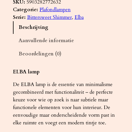
a
SKU:
5903282772632
f
Categorie:
Plafondlampen
o
Serie:
Bittersweet Shimmer
, 
Elba
n
Beschrijving
d
l
Aanvullende informatie
a
Beoordelingen (0)
m
p
E
ELBA lamp
L
De ELBA lamp is de essentie van minimalisme
B
gecombineerd met functionaliteit – de perfecte
A
keuze voor wie op zoek is naar subtiele maar
3
functionele elementen voor hun interieur. De
z
eenvoudige maar onderscheidende vorm past in
w
elke ruimte en voegt een modern tintje toe.
a
r