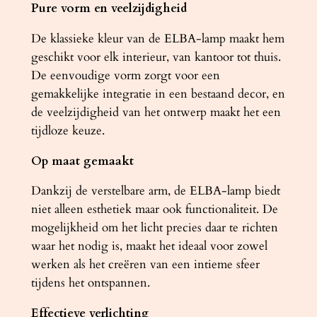
Pure vorm en veelzijdigheid
t
a
De klassieke kleur van de ELBA-lamp maakt hem
a
geschikt voor elk interieur, van kantoor tot thuis.
n
De eenvoudige vorm zorgt voor een
t
gemakkelijke integratie in een bestaand decor, en
a
de veelzijdigheid van het ontwerp maakt het een
l
tijdloze keuze.
Op maat gemaakt
Dankzij de verstelbare arm, de ELBA-lamp biedt
niet alleen esthetiek maar ook functionaliteit. De
mogelijkheid om het licht precies daar te richten
waar het nodig is, maakt het ideaal voor zowel
werken als het creëren van een intieme sfeer
tijdens het ontspannen.
Effectieve verlichting