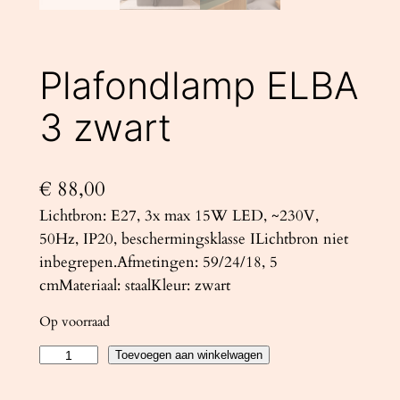
Plafondlamp ELBA
3 zwart
€
88,00
Lichtbron: E27, 3x max 15W LED, ~230V,
50Hz, IP20, beschermingsklasse ILichtbron niet
inbegrepen.Afmetingen: 59/24/18, 5
cmMateriaal: staalKleur: zwart
Op voorraad
P
Toevoegen aan winkelwagen
l