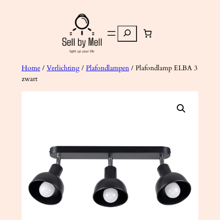
Ga
naar
Zoeken
de
inhoud
Home
/
Verlichting
/
Plafondlampen
/ Plafondlamp ELBA 3
zwart