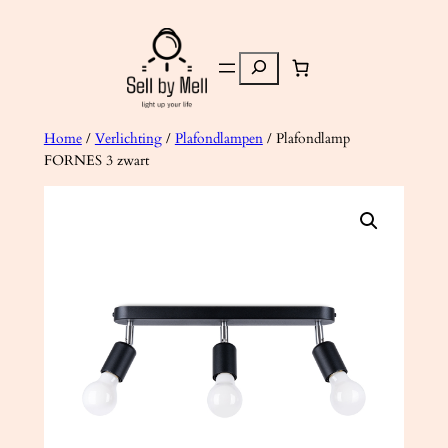
Ga
naar
Zoeken
de
inhoud
Home
/
Verlichting
/
Plafondlampen
/ Plafondlamp
FORNES 3 zwart