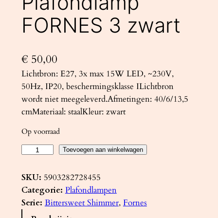
Plafondlamp
FORNES 3 zwart
€
50,00
Lichtbron: E27, 3x max 15W LED, ~230V,
50Hz, IP20, beschermingsklasse ILichtbron
wordt niet meegeleverd.Afmetingen: 40/6/13,5
cmMateriaal: staalKleur: zwart
Op voorraad
P
Toevoegen aan winkelwagen
l
a
SKU:
5903282728455
f
Categorie:
Plafondlampen
o
Serie:
Bittersweet Shimmer
, 
Fornes
n