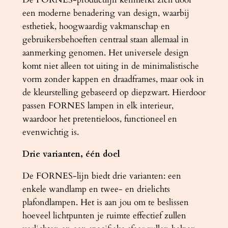
a
een moderne benadering van design, waarbij
a
esthetiek, hoogwaardig vakmanschap en
n
gebruikersbehoeften centraal staan allemaal in
t
aanmerking genomen. Het universele design
a
komt niet alleen tot uiting in de minimalistische
l
vorm zonder kappen en draadframes, maar ook in
de kleurstelling gebaseerd op diepzwart. Hierdoor
passen FORNES lampen in elk interieur,
waardoor het pretentieloos, functioneel en
evenwichtig is.
Drie varianten, één doel
De FORNES-lijn biedt drie varianten: een
enkele wandlamp en twee- en drielichts
plafondlampen. Het is aan jou om te beslissen
hoeveel lichtpunten je ruimte effectief zullen