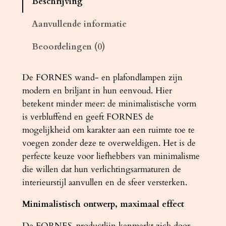
Beschrijving
d
l
Aanvullende informatie
a
Beoordelingen (0)
m
p
F
De FORNES wand- en plafondlampen zijn
O
modern en briljant in hun eenvoud. Hier
R
betekent minder meer: ​​de minimalistische vorm
N
is verbluffend en geeft FORNES de
E
mogelijkheid om karakter aan een ruimte toe te
S
voegen zonder deze te overweldigen. Het is de
3
perfecte keuze voor liefhebbers van minimalisme
z
die willen dat hun verlichtingsarmaturen de
w
interieurstijl aanvullen en de sfeer versterken.
a
Minimalistisch ontwerp, maximaal effect
r
t
De FORNES-productlijn kenmerkt zich door