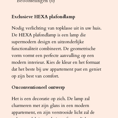
Beoordelingen (0)
m
p
H
Exclusieve HEXA plafondlamp
E
Nodig verlichting van topklasse uit in uw huis.
X
De HEXA plafondlamp is een lamp die
A
supermodern design en uitzonderlijke
3
functionaliteit combineert. De geometrische
5
vorm vormt een perfecte aanvulling op een
z
modern interieur. Kies de kleur en het formaat
i
dat het beste bij uw appartement past en geniet
l
op zijn best van comfort.
v
e
Onconventioneel ontwerp
r
a
Het is een decoratie op zich. De lamp zal
a
charmeren met zijn glans in een modern
n
appartement, en zijn verstrooide licht zal de
t