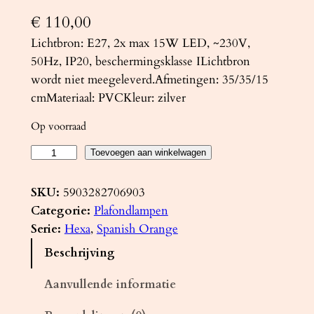
€
110,00
Lichtbron: E27, 2x max 15W LED, ~230V,
50Hz, IP20, beschermingsklasse ILichtbron
wordt niet meegeleverd.Afmetingen: 35/35/15
cmMateriaal: PVCKleur: zilver
Op voorraad
P
Toevoegen aan winkelwagen
l
a
SKU:
5903282706903
f
Categorie:
Plafondlampen
o
Serie:
Hexa
, 
Spanish Orange
n
Beschrijving
d
l
Aanvullende informatie
a