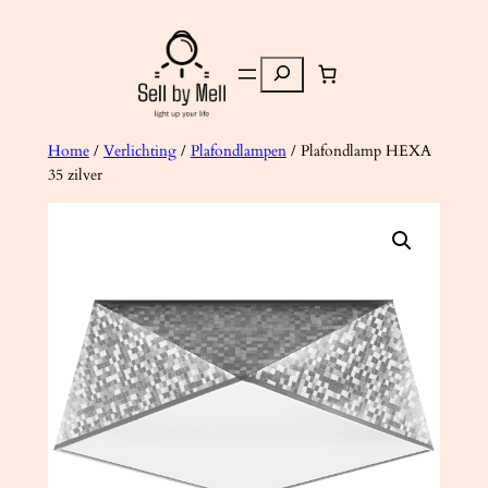
Ga
naar
Zoeken
de
inhoud
Home
/
Verlichting
/
Plafondlampen
/ Plafondlamp HEXA
35 zilver