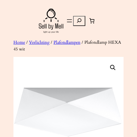
Ga
naar
Zoeken
de
inhoud
Home
/
Verlichting
/
Plafondlampen
/ Plafondlamp HEXA
45 wit