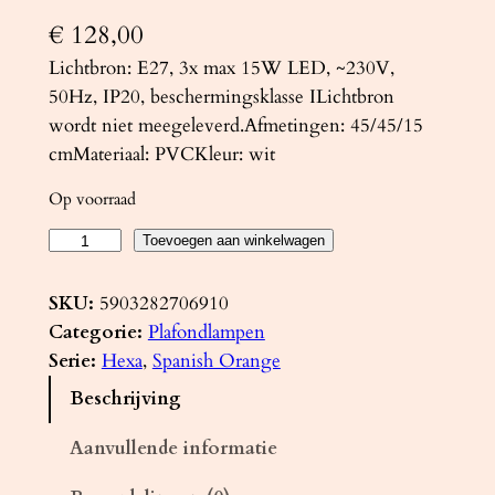
€
128,00
Lichtbron: E27, 3x max 15W LED, ~230V,
50Hz, IP20, beschermingsklasse ILichtbron
wordt niet meegeleverd.Afmetingen: 45/45/15
cmMateriaal: PVCKleur: wit
Op voorraad
P
Toevoegen aan winkelwagen
l
a
SKU:
5903282706910
f
Categorie:
Plafondlampen
o
Serie:
Hexa
, 
Spanish Orange
n
Beschrijving
d
l
Aanvullende informatie
a