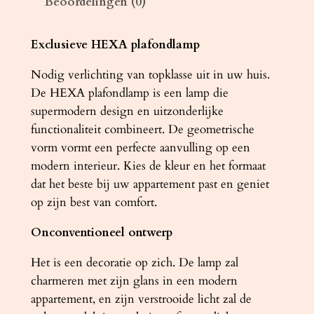
Beoordelingen (0)
m
p
H
Exclusieve HEXA plafondlamp
E
Nodig verlichting van topklasse uit in uw huis.
X
De HEXA plafondlamp is een lamp die
A
supermodern design en uitzonderlijke
4
functionaliteit combineert. De geometrische
5
vorm vormt een perfecte aanvulling op een
w
modern interieur. Kies de kleur en het formaat
i
dat het beste bij uw appartement past en geniet
t
op zijn best van comfort.
a
a
Onconventioneel ontwerp
n
t
Het is een decoratie op zich. De lamp zal
a
charmeren met zijn glans in een modern
l
appartement, en zijn verstrooide licht zal de