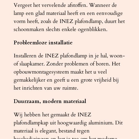
t
Vergeet het vervelende afstoffen. Wanneer de
a
lamp een glad materiaal heeft en een eenvoudige
l
vorm heeft, zoals de INEZ plafondlamp, duurt het
schoonmaken slechts enkele ogenblikken.
Probleemloze installatie
Installeren de INEZ plafondlamp in je hal, woon-
of slaapkamer. Zonder problemen of boren. Het
opbouwmontagesysteem maakt het u veel
gemakkelijker en geeft u een grote vrijheid bij
het inrichten van uw ruimte.
Duurzaam, modern materiaal
Wij hebben het gemaakt de INEZ
plafondlampkap uit hoogwaardig aluminium. Dit
materiaal is elegant, bestand tegen
beschadigingen en laat je toe om het moderne