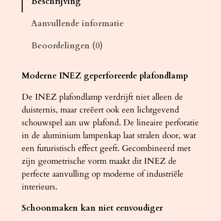
Beschrijving
d
l
Aanvullende informatie
a
Beoordelingen (0)
m
p
I
Moderne INEZ geperforeerde plafondlamp
N
De INEZ plafondlamp verdrijft niet alleen de
E
duisternis, maar creëert ook een lichtgevend
Z
schouwspel aan uw plafond. De lineaire perforatie
g
in de aluminium lampenkap laat stralen door, wat
r
een futuristisch effect geeft. Gecombineerd met
i
zijn geometrische vorm maakt dit INEZ de
j
perfecte aanvulling op moderne of industriële
s
interieurs.
a
a
Schoonmaken kan niet eenvoudiger
n