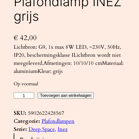
Plafondlamp INEZ
grijs
€
42,00
Lichtbron: G9, 1x max 8W LED, ~230V, 50Hz,
IP20, beschermingsklasse ILichtbron wordt niet
meegeleverd.Afmetingen: 10/10/10 cmMateriaal:
aluminiumKleur: grijs
Op voorraad
P
Toevoegen aan winkelwagen
l
a
SKU:
5902622428567
f
Categorie:
Plafondlampen
o
Serie:
Deep Space
, 
Inez
n