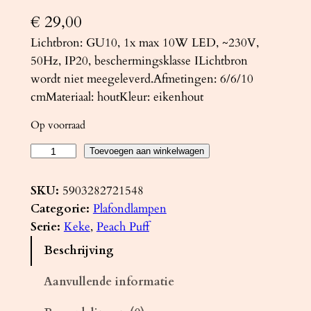
€
29,00
Lichtbron: GU10, 1x max 10W LED, ~230V,
50Hz, IP20, beschermingsklasse ILichtbron
wordt niet meegeleverd.Afmetingen: 6/6/10
cmMateriaal: houtKleur: eikenhout
Op voorraad
P
Toevoegen aan winkelwagen
l
a
SKU:
5903282721548
f
Categorie:
Plafondlampen
o
Serie:
Keke
, 
Peach Puff
n
Beschrijving
d
l
Aanvullende informatie
a