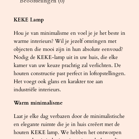
Beoordelingen (0)
m
p
K
KEKE Lamp
E
Hou je van minimalisme en voel je je het beste in
K
warme interieurs? Wil je jezelf omringen met
E
objecten die mooi zijn in hun absolute eenvoud?
1
Nodig de KEKE-lamp uit in uw huis, die elke
0
kamer van uw keuze prachtig zal verlichten. De
e
houten constructie past perfect in loftopstellingen.
i
Het voegt ook glans en karakter toe aan
k
industriële interieurs.
e
n
Warm minimalisme
a
a
Laat je elke dag verbazen door de minimalistische
n
en elegante ruimte die je in huis creëert met de
t
houten KEKE lamp. We hebben het ontworpen
a