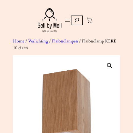
Ga
naar
Zoeken
de
inhoud
Home
/
Verlichting
/
Plafondlampen
/ Plafondlamp KEKE
10 eiken