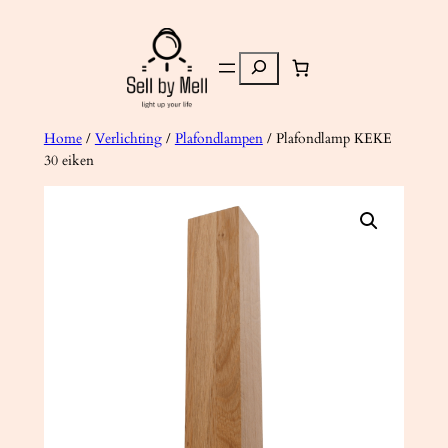
Ga
naar
Zoeken
de
inhoud
Home
/
Verlichting
/
Plafondlampen
/ Plafondlamp KEKE
30 eiken