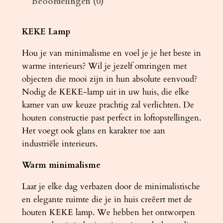
Beoordelingen (0)
m
p
K
KEKE Lamp
E
Hou je van minimalisme en voel je je het beste in
K
warme interieurs? Wil je jezelf omringen met
E
objecten die mooi zijn in hun absolute eenvoud?
3
Nodig de KEKE-lamp uit in uw huis, die elke
0
kamer van uw keuze prachtig zal verlichten. De
e
houten constructie past perfect in loftopstellingen.
i
Het voegt ook glans en karakter toe aan
k
industriële interieurs.
e
n
Warm minimalisme
a
a
Laat je elke dag verbazen door de minimalistische
n
en elegante ruimte die je in huis creëert met de
t
houten KEKE lamp. We hebben het ontworpen
a