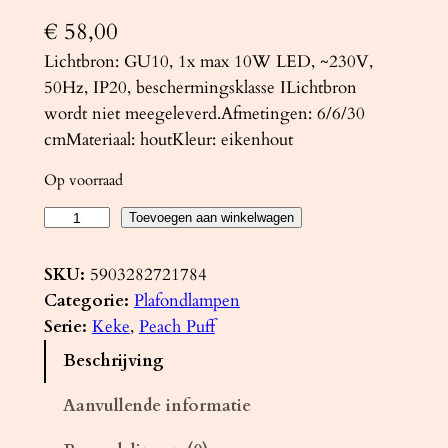
€
58,00
Lichtbron: GU10, 1x max 10W LED, ~230V,
50Hz, IP20, beschermingsklasse ILichtbron
wordt niet meegeleverd.Afmetingen: 6/6/30
cmMateriaal: houtKleur: eikenhout
Op voorraad
P
Toevoegen aan winkelwagen
l
a
SKU:
5903282721784
f
Categorie:
Plafondlampen
o
Serie:
Keke
, 
Peach Puff
n
Beschrijving
d
l
Aanvullende informatie
a