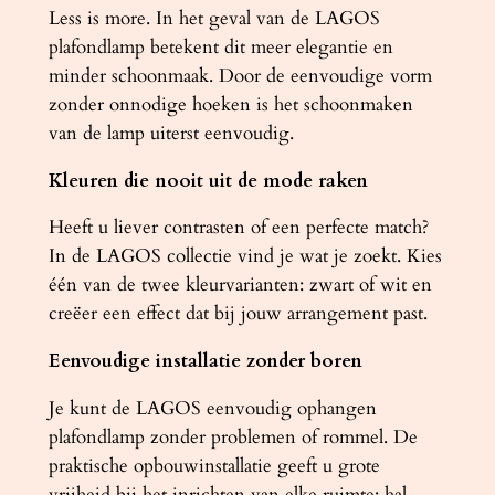
n
Less is more. In het geval van de LAGOS
t
plafondlamp betekent dit meer elegantie en
a
minder schoonmaak. Door de eenvoudige vorm
l
zonder onnodige hoeken is het schoonmaken
van de lamp uiterst eenvoudig.
Kleuren die nooit uit de mode raken
Heeft u liever contrasten of een perfecte match?
In de LAGOS collectie vind je wat je zoekt. Kies
één van de twee kleurvarianten: zwart of wit en
creëer een effect dat bij jouw arrangement past.
Eenvoudige installatie zonder boren
Je kunt de LAGOS eenvoudig ophangen
plafondlamp zonder problemen of rommel. De
praktische opbouwinstallatie geeft u grote
vrijheid bij het inrichten van elke ruimte: hal,