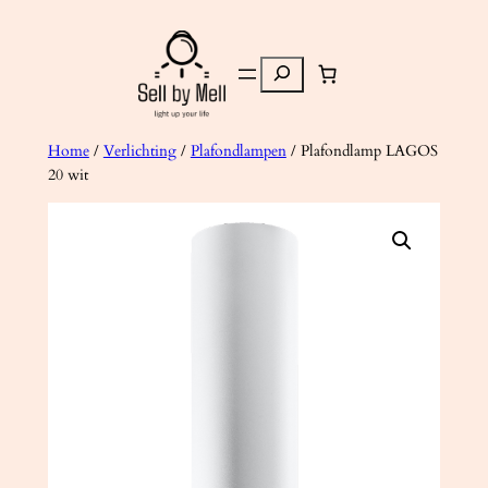
Ga
naar
Zoeken
de
inhoud
Home
/
Verlichting
/
Plafondlampen
/ Plafondlamp LAGOS
20 wit