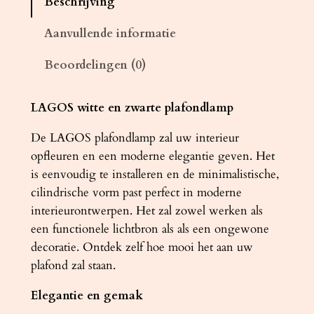
Beschrijving
d
l
Aanvullende informatie
a
Beoordelingen (0)
m
p
L
LAGOS witte en zwarte plafondlamp
A
De LAGOS plafondlamp zal uw interieur
G
opfleuren en een moderne elegantie geven. Het
O
is eenvoudig te installeren en de minimalistische,
S
cilindrische vorm past perfect in moderne
2
interieurontwerpen. Het zal zowel werken als
0
een functionele lichtbron als als een ongewone
w
decoratie. Ontdek zelf hoe mooi het aan uw
i
plafond zal staan.
t
a
Elegantie en gemak
a