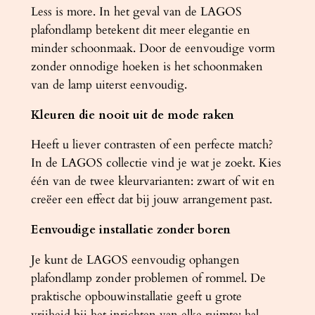
a
Less is more. In het geval van de LAGOS
a
plafondlamp betekent dit meer elegantie en
n
minder schoonmaak. Door de eenvoudige vorm
t
zonder onnodige hoeken is het schoonmaken
a
van de lamp uiterst eenvoudig.
l
Kleuren die nooit uit de mode raken
Heeft u liever contrasten of een perfecte match?
In de LAGOS collectie vind je wat je zoekt. Kies
één van de twee kleurvarianten: zwart of wit en
creëer een effect dat bij jouw arrangement past.
Eenvoudige installatie zonder boren
Je kunt de LAGOS eenvoudig ophangen
plafondlamp zonder problemen of rommel. De
praktische opbouwinstallatie geeft u grote
vrijheid bij het inrichten van elke ruimte: hal,