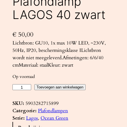
Plafondlamp
LAGOS 40 zwart
€
50,00
Lichtbron: GU10, 1x max 10W LED, ~230V,
50Hz, IP20, beschermingsklasse ILichtbron
wordt niet meegeleverd.Afmetingen: 6/6/40
cmMateriaal: staalKleur: zwart
Op voorraad
P
Toevoegen aan winkelwagen
l
a
SKU:
5903282715899
f
Categorie:
Plafondlampen
o
Serie:
Lagos
, 
Ocean Green
n