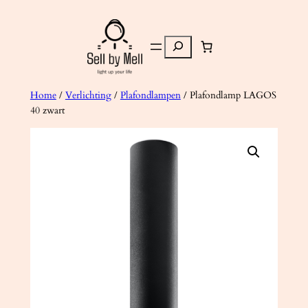
Ga
naar
Zoeken
de
inhoud
Home
/
Verlichting
/
Plafondlampen
/ Plafondlamp LAGOS
40 zwart