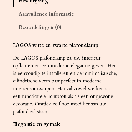
Beschrijving
d
l
Aanvullende informatie
a
Beoordelingen (0)
m
p
L
LAGOS witte en zwarte plafondlamp
A
De LAGOS plafondlamp zal uw interieur
G
opfleuren en een moderne elegantie geven. Het
O
is eenvoudig te installeren en de minimalistische,
S
cilindrische vorm past perfect in moderne
4
interieurontwerpen. Het zal zowel werken als
0
een functionele lichtbron als als een ongewone
z
decoratie. Ontdek zelf hoe mooi het aan uw
w
plafond zal staan.
a
r
Elegantie en gemak
t