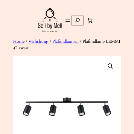
Ga
naar
Zoeken
de
inhoud
Home
/
Verlichting
/
Plafondlampen
/ Plafondlamp LEMMI
4L zwart