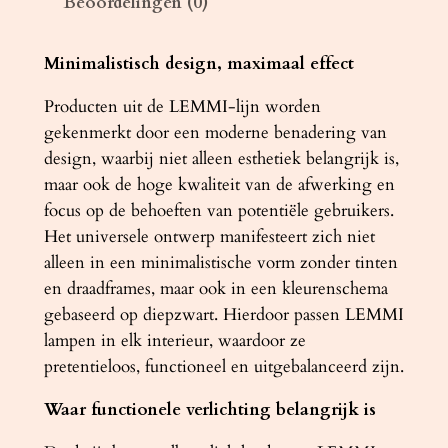
Beoordelingen (0)
m
p
L
Minimalistisch design, maximaal effect
E
Producten uit de LEMMI-lijn worden
M
gekenmerkt door een moderne benadering van
M
design, waarbij niet alleen esthetiek belangrijk is,
I
maar ook de hoge kwaliteit van de afwerking en
4
focus op de behoeften van potentiële gebruikers.
L
Het universele ontwerp manifesteert zich niet
z
alleen in een minimalistische vorm zonder tinten
w
en draadframes, maar ook in een kleurenschema
a
gebaseerd op diepzwart. Hierdoor passen LEMMI
r
lampen in elk interieur, waardoor ze
t
pretentieloos, functioneel en uitgebalanceerd zijn.
a
a
Waar functionele verlichting belangrijk is
n
t