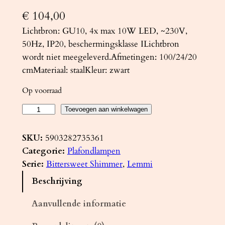
€
104,00
Lichtbron: GU10, 4x max 10W LED, ~230V,
50Hz, IP20, beschermingsklasse ILichtbron
wordt niet meegeleverd.Afmetingen: 100/24/20
cmMateriaal: staalKleur: zwart
Op voorraad
P
Toevoegen aan winkelwagen
l
a
SKU:
5903282735361
f
Categorie:
Plafondlampen
o
Serie:
Bittersweet Shimmer
, 
Lemmi
n
Beschrijving
d
l
Aanvullende informatie
a