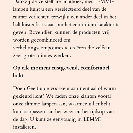
Dankzij de verstelbare lichthoek, met LEMMI-
a
lampen kunt u een geselecteerd deel van de
l
ruimte verlichten terwijl u een ander deel in het
halfduister laat staan ​​om het een intiem karakter te
geven. Bovendien kunnen de producten vrij
worden gecombineerd om
verlichtingscomposities te creëren die zelfs in
zeer grote ruimtes werken.
Op elk moment rustgevend, comfortabel
licht
Doen Geeft u de voorkeur aan neutraal of warm
gekleurd licht? We raden onze klanten vooral
onze slimme lampen aan, waarmee u het licht
kunt aanpassen aan het weer en het tijdstip van
de dag. U kunt ze eenvoudig in LEMMI
installeren.