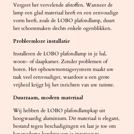
n
Vergeet het vervelende afstoffen. Wanneer de
t
lamp een glad materiaal heeft en een eenvoudige
a
vorm heeft, zoals de LOBO plafondlamp, duurt
l
het schoonmaken slechts enkele ogenblikken.
Probleemloze installatie
Installeren de LOBO plafondlamp in je hal,
woon- of slaapkamer. Zonder problemen of
boren. Het opbouwmontagesysteem maakt uw
taak veel eenvoudiger, waardoor u een grote
vrijheid krijgt bij het inrichten van uw ruimte.
Duurzaam, modern materiaal
Wij hebben de LOBO plafondlampkap uit
hoogwaardig aluminium. Dit materiaal is elegant,
bestand tegen beschadigingen en laat je toe om
het moderne karakter van je interieur te