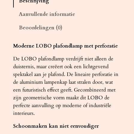
Beschrijving
d
l
Aanvullende informatie
a
Beoordelingen (0)
m
p
L
Moderne LOBO plafondlamp met perforatie
O
De LOBO plafondlamp verdrijft niet alleen de
B
duisternis, maar creëert ook een lichtgevend
O
spektakel aan je plafond. De lineaire perforatie in
2
de aluminium lampenkap laat stralen door, wat
z
een futuristisch effect geeft. Gecombineerd met
w
zijn geometrische vorm maakt dit LOBO de
a
perfecte aanvulling op moderne of industriële
r
interieurs.
t
a
Schoonmaken kan niet eenvoudiger
a