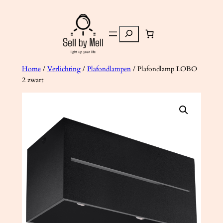
Ga
naar
Zoeken
de
inhoud
Home
/
Verlichting
/
Plafondlampen
/ Plafondlamp LOBO
2 zwart