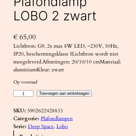
Plafondlamp
LOBO 2 zwart
€
65,00
Lichtbron: G9, 2x max 8W LED, ~230V, 50Hz,
IP20, beschermingsklasse ILichtbron wordt niet
meegeleverd.Afmetingen: 20/10/10 cmMateriaal:
aluminiumKleur: zwart
Op voorraad
P
Toevoegen aan winkelwagen
l
a
SKU:
5902622428833
f
Categorie:
Plafondlampen
o
Serie:
Deep Space
, 
Lobo
n