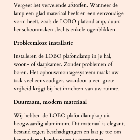
t
Vergeet het vervelende afstoffen. Wanneer de
a
lamp een glad materiaal heeft en een eenvoudige
l
vorm heeft, zoals de LOBO plafondlamp, duurt
het schoonmaken slechts enkele ogenblikken.
Probleemloze installatie
Installeren de LOBO plafondlamp in je hal,
woon- of slaapkamer. Zonder problemen of
boren. Het opbouwmontagesysteem maakt uw
taak veel eenvoudiger, waardoor u een grote
vrijheid krijgt bij het inrichten van uw ruimte.
Duurzaam, modern materiaal
Wij hebben de LOBO plafondlampkap uit
hoogwaardig aluminium. Dit materiaal is elegant,
bestand tegen beschadigingen en laat je toe om
het moderne karakter van je interieur te