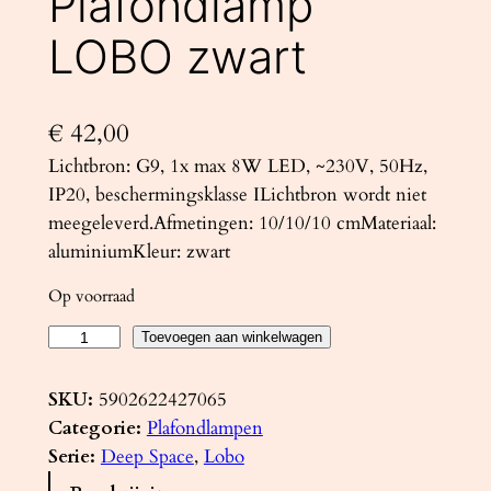
Plafondlamp
LOBO zwart
€
42,00
Lichtbron: G9, 1x max 8W LED, ~230V, 50Hz,
IP20, beschermingsklasse ILichtbron wordt niet
meegeleverd.Afmetingen: 10/10/10 cmMateriaal:
aluminiumKleur: zwart
Op voorraad
P
Toevoegen aan winkelwagen
l
a
SKU:
5902622427065
f
Categorie:
Plafondlampen
o
Serie:
Deep Space
, 
Lobo
n