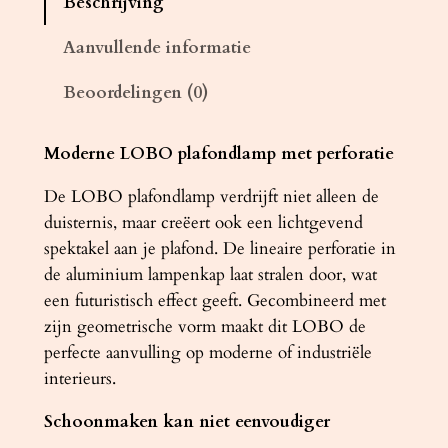
Beschrijving
d
l
Aanvullende informatie
a
Beoordelingen (0)
m
p
L
Moderne LOBO plafondlamp met perforatie
O
De LOBO plafondlamp verdrijft niet alleen de
B
duisternis, maar creëert ook een lichtgevend
O
spektakel aan je plafond. De lineaire perforatie in
z
de aluminium lampenkap laat stralen door, wat
w
een futuristisch effect geeft. Gecombineerd met
a
zijn geometrische vorm maakt dit LOBO de
r
perfecte aanvulling op moderne of industriële
t
interieurs.
a
a
Schoonmaken kan niet eenvoudiger
n