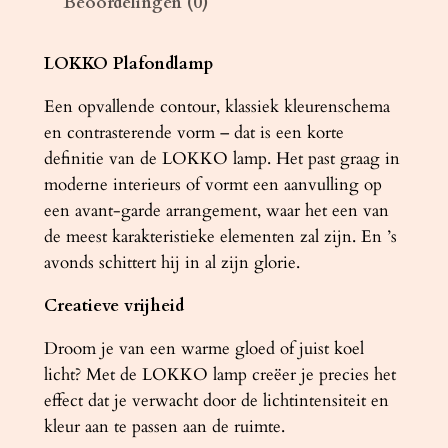
Beoordelingen (0)
m
p
L
LOKKO Plafondlamp
O
Een opvallende contour, klassiek kleurenschema
K
en contrasterende vorm – dat is een korte
K
definitie van de LOKKO lamp. Het past graag in
O
moderne interieurs of vormt een aanvulling op
4
een avant-garde arrangement, waar het een van
5
de meest karakteristieke elementen zal zijn. En ’s
w
avonds schittert hij in al zijn glorie.
i
t
Creatieve vrijheid
a
a
Droom je van een warme gloed of juist koel
n
licht? Met de LOKKO lamp creëer je precies het
t
effect dat je verwacht door de lichtintensiteit en
a
kleur aan te passen aan de ruimte.
l