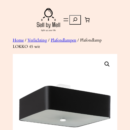
Ga
naar
Zoeken
de
inhoud
Home
/
Verlichting
/
Plafondlampen
/ Plafondlamp
LOKKO 45 wit