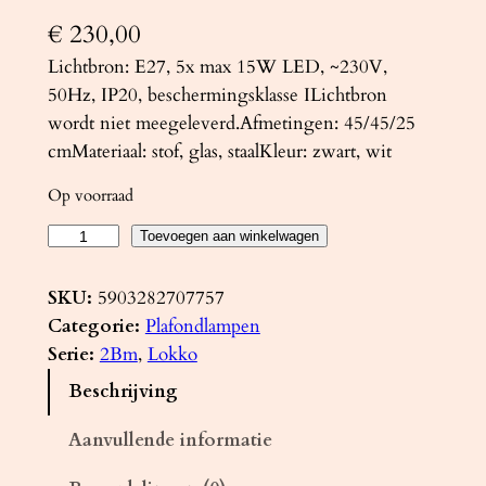
€
230,00
Lichtbron: E27, 5x max 15W LED, ~230V,
50Hz, IP20, beschermingsklasse ILichtbron
wordt niet meegeleverd.Afmetingen: 45/45/25
cmMateriaal: stof, glas, staalKleur: zwart, wit
Op voorraad
P
Toevoegen aan winkelwagen
l
a
SKU:
5903282707757
f
Categorie:
Plafondlampen
o
Serie:
2Bm
, 
Lokko
n
Beschrijving
d
l
Aanvullende informatie
a