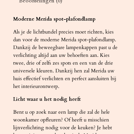
Beoordelingen (0)
m
p
M
Moderne Merida spot-plafondlamp
E
Als je de lichtbundel precies moet richten, kies
R
dan voor de moderne Merida spot-plafondlamp.
I
Dankzij de beweegbare lampenkappen past u de
D
verlichting altijd aan uw behoeften aan. Kies
A
twee, drie of zelfs zes spots en een van de drie
3
universele kleuren. Dankzij hen zal Merida uw
w
huis effectief verlichten en perfect aansluiten bij
i
het interieurontwerp.
t
a
Licht waar u het nodig heeft
a
n
Bent u op zoek naar een lamp die zal de hele
t
woonkamer opfleuren? Of heeft u misschien
a
lijnverlichting nodig voor de keuken? Je hebt
l