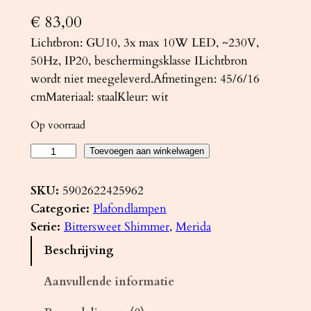
€
83,00
Lichtbron: GU10, 3x max 10W LED, ~230V,
50Hz, IP20, beschermingsklasse ILichtbron
wordt niet meegeleverd.Afmetingen: 45/6/16
cmMateriaal: staalKleur: wit
Op voorraad
P
Toevoegen aan winkelwagen
l
a
SKU:
5902622425962
f
Categorie:
Plafondlampen
o
Serie:
Bittersweet Shimmer
, 
Merida
n
Beschrijving
d
l
Aanvullende informatie
a