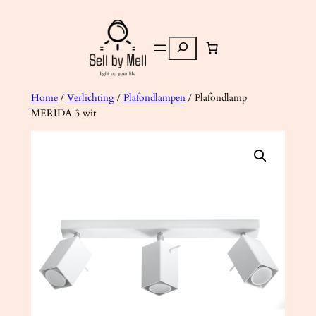
Ga
naar
Zoeken
de
inhoud
Home
/
Verlichting
/
Plafondlampen
/ Plafondlamp
MERIDA 3 wit