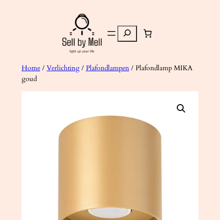
Ga
naar
Zoeken
de
inhoud
Home
/
Verlichting
/
Plafondlampen
/ Plafondlamp MIKA
goud