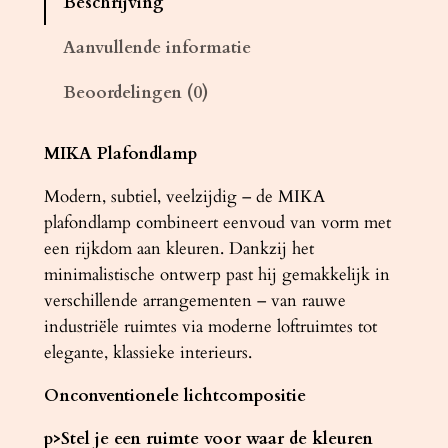
Beschrijving
d
l
Aanvullende informatie
a
Beoordelingen (0)
m
p
M
MIKA Plafondlamp
I
Modern, subtiel, veelzijdig – de MIKA
K
plafondlamp combineert eenvoud van vorm met
A
een rijkdom aan kleuren. Dankzij het
g
minimalistische ontwerp past hij gemakkelijk in
o
verschillende arrangementen – van rauwe
u
industriële ruimtes via moderne loftruimtes tot
d
elegante, klassieke interieurs.
a
a
Onconventionele lichtcompositie
n
t
p>Stel je een ruimte voor waar de kleuren