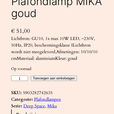
Plafondlamp MIKA
goud
€
51,00
Lichtbron: GU10, 1x max 10W LED, ~230V,
50Hz, IP20, beschermingsklasse ILichtbron
wordt niet meegeleverd.Afmetingen: 10/10/10
cmMateriaal: aluminiumKleur: goud
Op voorraad
P
Toevoegen aan winkelwagen
l
a
SKU:
5903282742635
f
Categorie:
Plafondlampen
o
Serie:
Deep Space
, 
Mika
n