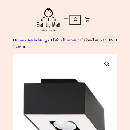
Ga
naar
Zoeken
de
inhoud
Home
/
Verlichting
/
Plafondlampen
/ Plafondlamp MONO
1 zwart