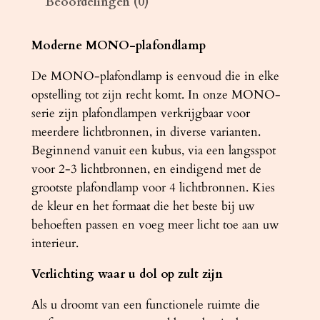
Beoordelingen (0)
m
p
M
Moderne MONO-plafondlamp
O
De MONO-plafondlamp is eenvoud die in elke
N
opstelling tot zijn recht komt. In onze MONO-
O
serie zijn plafondlampen verkrijgbaar voor
1
meerdere lichtbronnen, in diverse varianten.
z
Beginnend vanuit een kubus, via een langsspot
w
voor 2-3 lichtbronnen, en eindigend met de
a
grootste plafondlamp voor 4 lichtbronnen. Kies
r
de kleur en het formaat die het beste bij uw
t
behoeften passen en voeg meer licht toe aan uw
a
interieur.
a
n
Verlichting waar u dol op zult zijn
t
a
Als u droomt van een functionele ruimte die
l