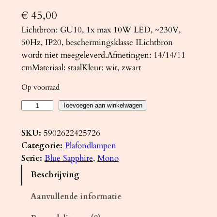
€
45,00
Lichtbron: GU10, 1x max 10W LED, ~230V,
50Hz, IP20, beschermingsklasse ILichtbron
wordt niet meegeleverd.Afmetingen: 14/14/11
cmMateriaal: staalKleur: wit, zwart
Op voorraad
P
Toevoegen aan winkelwagen
l
a
SKU:
5902622425726
f
Categorie:
Plafondlampen
o
Serie:
Blue Sapphire
, 
Mono
n
Beschrijving
d
l
Aanvullende informatie
a