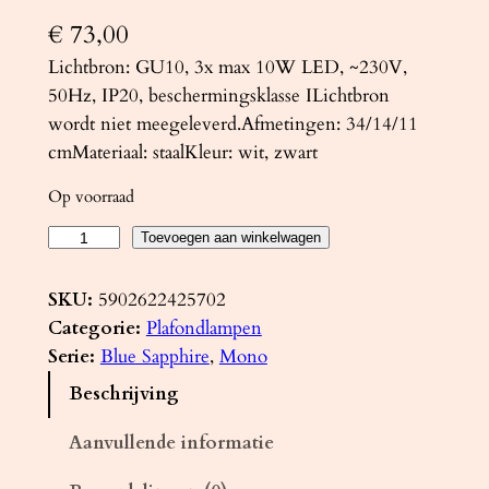
€
73,00
Lichtbron: GU10, 3x max 10W LED, ~230V,
50Hz, IP20, beschermingsklasse ILichtbron
wordt niet meegeleverd.Afmetingen: 34/14/11
cmMateriaal: staalKleur: wit, zwart
Op voorraad
P
Toevoegen aan winkelwagen
l
a
SKU:
5902622425702
f
Categorie:
Plafondlampen
o
Serie:
Blue Sapphire
, 
Mono
n
Beschrijving
d
l
Aanvullende informatie
a