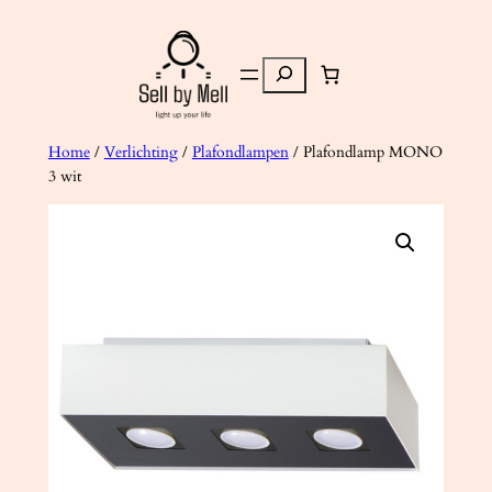
Ga
naar
Zoeken
de
inhoud
Home
/
Verlichting
/
Plafondlampen
/ Plafondlamp MONO
3 wit