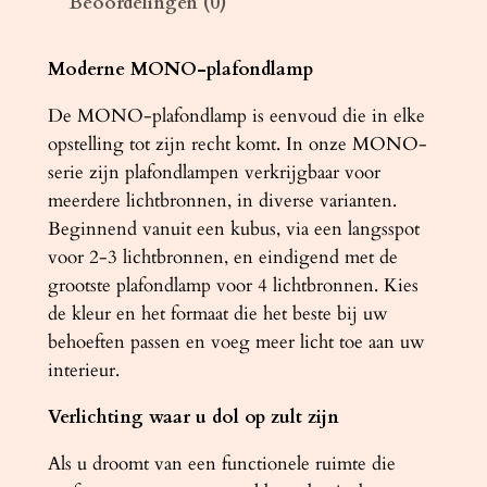
Beoordelingen (0)
m
p
M
Moderne MONO-plafondlamp
O
De MONO-plafondlamp is eenvoud die in elke
N
opstelling tot zijn recht komt. In onze MONO-
O
serie zijn plafondlampen verkrijgbaar voor
3
meerdere lichtbronnen, in diverse varianten.
w
Beginnend vanuit een kubus, via een langsspot
i
voor 2-3 lichtbronnen, en eindigend met de
t
grootste plafondlamp voor 4 lichtbronnen. Kies
a
de kleur en het formaat die het beste bij uw
a
behoeften passen en voeg meer licht toe aan uw
n
interieur.
t
a
Verlichting waar u dol op zult zijn
l
Als u droomt van een functionele ruimte die