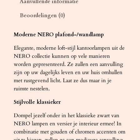
Aanvullende informatie
a
Beoordelingen (0)
m
p
N
Moderne NERO plafond-/wandlamp
E
Elegante, moderne loft-stijl kantoorlampen uit de
R
NERO collectie kunnen op vele manieren
O
worden gepresenteerd. Ze zullen een aanvulling
3
zijn op uw dagelijks leven en uw huis omhullen
z
met rustgevend licht. Laat ze dus maar in je
w
ruimte nestelen.
a
r
Stijlvolle klassieker
t
/
Dompel jezelf onder in het klassieke zwart van
g
NERO lampen en versier je interieur ermee! In
o
combinatie met gouden of chromen accenten om
u
uit te kiezen, zullen ze een modieuze aanvulling