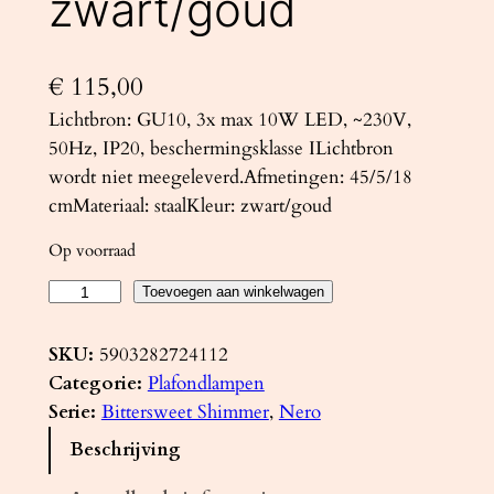
zwart/goud
€
115,00
Lichtbron: GU10, 3x max 10W LED, ~230V,
50Hz, IP20, beschermingsklasse ILichtbron
wordt niet meegeleverd.Afmetingen: 45/5/18
cmMateriaal: staalKleur: zwart/goud
Op voorraad
P
Toevoegen aan winkelwagen
l
a
SKU:
5903282724112
f
Categorie:
Plafondlampen
o
Serie:
Bittersweet Shimmer
, 
Nero
n
Beschrijving
d
l