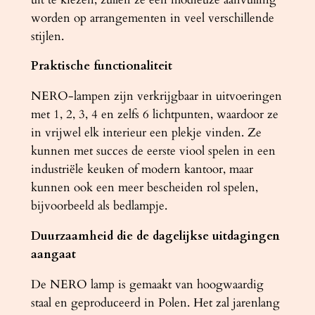
d
worden op arrangementen in veel verschillende
a
stijlen.
a
Praktische functionaliteit
n
t
NERO-lampen zijn verkrijgbaar in uitvoeringen
a
met 1, 2, 3, 4 en zelfs 6 lichtpunten, waardoor ze
l
in vrijwel elk interieur een plekje vinden. Ze
kunnen met succes de eerste viool spelen in een
industriële keuken of modern kantoor, maar
kunnen ook een meer bescheiden rol spelen,
bijvoorbeeld als bedlampje.
Duurzaamheid die de dagelijkse uitdagingen
aangaat
De NERO lamp is gemaakt van hoogwaardig
staal en geproduceerd in Polen. Het zal jarenlang