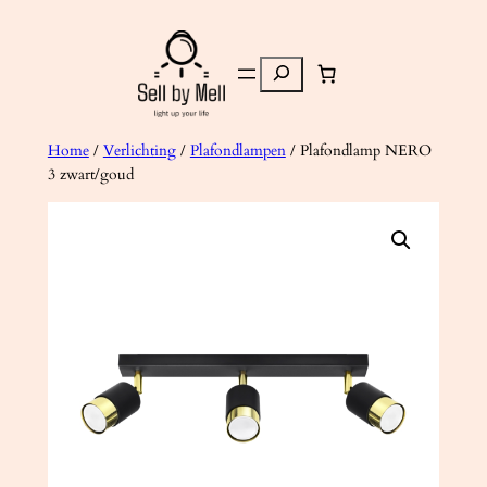
Ga
naar
Zoeken
de
inhoud
Home
/
Verlichting
/
Plafondlampen
/ Plafondlamp NERO
3 zwart/goud