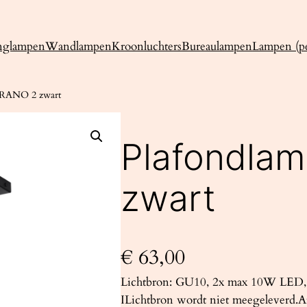
nglampen
Wandlampen
Kroonluchters
Bureaulampen
Lampen (pe
ORANO 2 zwart
Plafondla
zwart
€
63,00
Lichtbron: GU10, 2x max 10W LED, 
ILichtbron wordt niet meegeleverd.Af