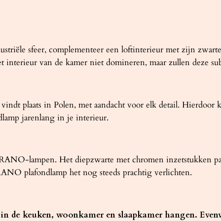
riële sfeer, complementeer een loftinterieur met zijn zwarte
t interieur van de kamer niet domineren, maar zullen deze subti
vindt plaats in Polen, met aandacht voor elk detail. Hierdoor 
mp jarenlang in je interieur.
NORANO-lampen. Het diepzwarte met chromen inzetstukken past bi
ANO plafondlamp het nog steeds prachtig verlichten.
n de keuken, woonkamer en slaapkamer hangen. Evenvee