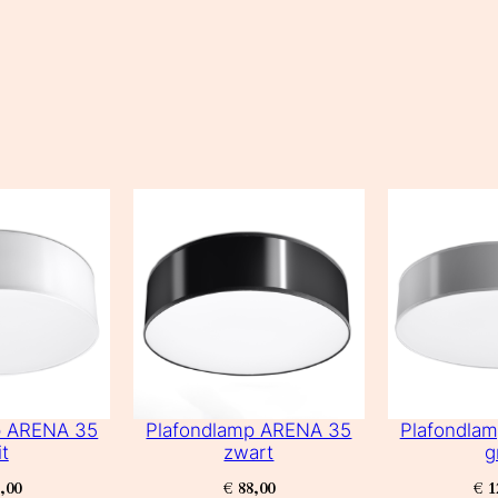
p ARENA 35
Plafondlamp ARENA 35
Plafondla
t
zwart
g
,00
€
88,00
€
1