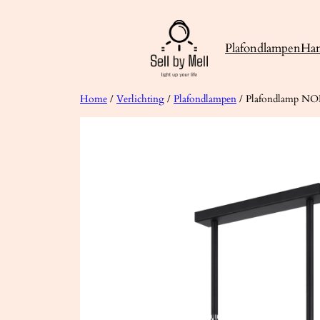
Ga
naar
Plafondlampen
Ha
de
inhoud
Home
/
Verlichting
/
Plafondlampen
/ Plafondlamp N