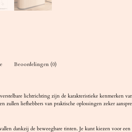
A
N
O
2
z
w
a
r
e
Beoordelingen (0)
t
a
a
n
t
erstelbare lichtrichting zijn de karakteristieke kenmerken
a
l en zullen liefhebbers van praktische oplossingen zeker aanspr
l
vallen dankzij de beweegbare tinten. Je kunt kiezen voor een 