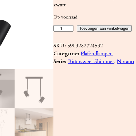
zwart
Op voorraad
P
Toevoegen aan winkelwagen
l
a
SKU:
5903282724532
f
Categorie:
Plafondlampen
o
Serie:
Bittersweet Shimmer
, 
Norano
n
d
l
a
m
p
N
O
R