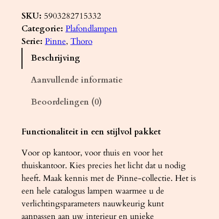
l
a
SKU:
5903282715332
f
Categorie:
Plafondlampen
o
Serie:
Pinne
, 
Thoro
n
Beschrijving
d
l
Aanvullende informatie
a
Beoordelingen (0)
m
p
P
Functionaliteit in een stijlvol pakket
I
Voor op kantoor, voor thuis en voor het
N
thuiskantoor. Kies precies het licht dat u nodig
N
heeft. Maak kennis met de Pinne-collectie. Het is
E
een hele catalogus lampen waarmee u de
1
verlichtingsparameters nauwkeurig kunt
1
aanpassen aan uw interieur en unieke
8