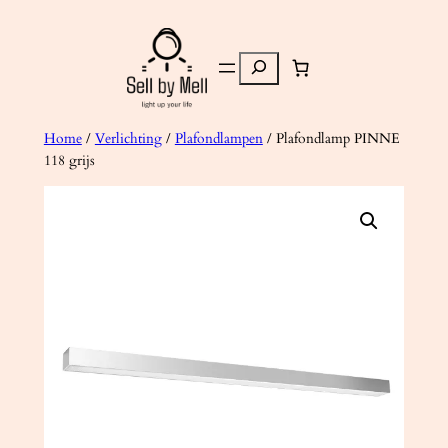
Ga
naar
Zoeken
de
inhoud
Home
/
Verlichting
/
Plafondlampen
/ Plafondlamp PINNE
118 grijs