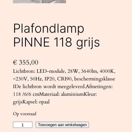
Plafondlamp
PINNE 118 grijs
€
355,00
Lichtbron: LED-module, 28W, 3640lm, 4000K,
~230V, 50Hz, IP20, CRI90, beschermingsklasse
IDe lichtbron wordt meegeleverd.Afmetingen:
118 /6/6 cmMateriaal: aluminiumKleur:
grijsKapsel: opaal
Op voorraad
P
Toevoegen aan winkelwagen