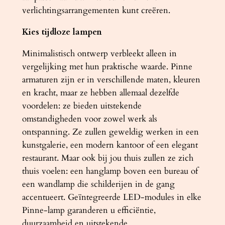
verlichtingsarrangementen kunt creëren.
g
r
Kies tijdloze lampen
i
j
Minimalistisch ontwerp verbleekt alleen in
s
vergelijking met hun praktische waarde. Pinne
a
armaturen zijn er in verschillende maten, kleuren
a
en kracht, maar ze hebben allemaal dezelfde
n
voordelen: ze bieden uitstekende
t
omstandigheden voor zowel werk als
a
ontspanning. Ze zullen geweldig werken in een
l
kunstgalerie, een modern kantoor of een elegant
restaurant. Maar ook bij jou thuis zullen ze zich
thuis voelen: een hanglamp boven een bureau of
een wandlamp die schilderijen in de gang
accentueert. Geïntegreerde LED-modules in elke
Pinne-lamp garanderen u efficiëntie,
duurzaamheid en uitstekende