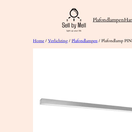
Ga
naar
Plafondlampen
Ha
de
inhoud
Home
/
Verlichting
/
Plafondlampen
/ Plafondlamp PIN