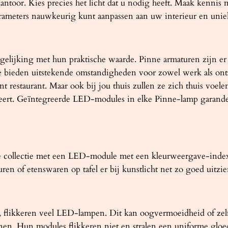
antoor. Kies precies het licht dat u nodig heeft. Maak kennis m
rameters nauwkeurig kunt aanpassen aan uw interieur en unie
gelijking met hun praktische waarde. Pinne armaturen zijn er 
ze bieden uitstekende omstandigheden voor zowel werk als on
nt restaurant. Maar ook bij jou thuis zullen ze zich thuis voe
eert. Geïntegreerde LED-modules in elke Pinne-lamp garander
ne collectie met een LED-module met een kleurweergave-index
n of etenswaren op tafel er bij kunstlicht net zo goed uitzien 
is, flikkeren veel LED-lampen. Dit kan oogvermoeidheid of ze
en. Hun modules flikkeren niet en stralen een uniforme gloed 