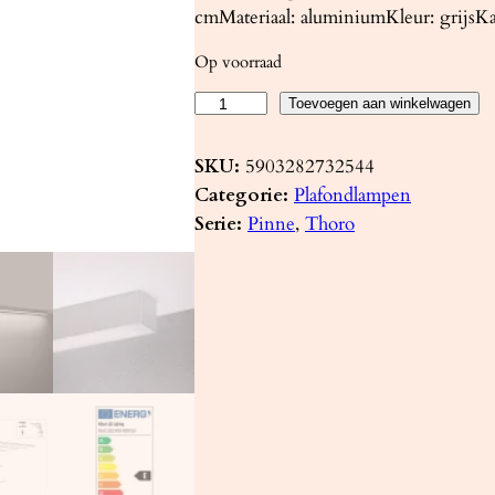
cmMateriaal: aluminiumKleur: grijsKa
Op voorraad
P
Toevoegen aan winkelwagen
l
a
SKU:
5903282732544
f
Categorie:
Plafondlampen
o
Serie:
Pinne
, 
Thoro
n
d
l
a
m
p
P
I
N