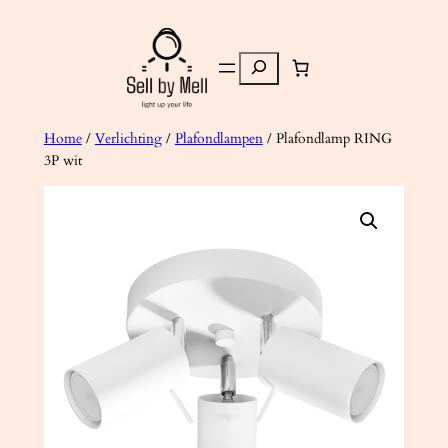
Ga
naar
Zoeken
de
inhoud
Home
/
Verlichting
/
Plafondlampen
/ Plafondlamp RING
3P wit