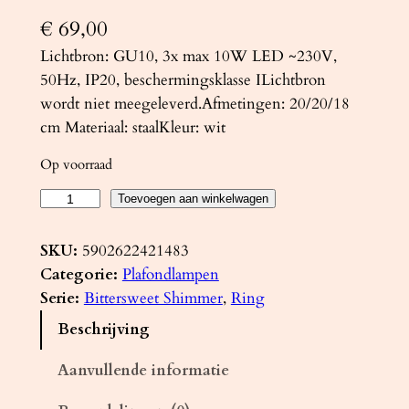
€
69,00
Lichtbron: GU10, 3x max 10W LED ~230V,
50Hz, IP20, beschermingsklasse ILichtbron
wordt niet meegeleverd.Afmetingen: 20/20/18
cm Materiaal: staalKleur: wit
Op voorraad
P
Toevoegen aan winkelwagen
l
a
SKU:
5902622421483
f
Categorie:
Plafondlampen
o
Serie:
Bittersweet Shimmer
, 
Ring
n
Beschrijving
d
l
Aanvullende informatie
a