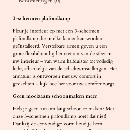
Beoordelingen (0)
m
p
R
3-schermen plafondlamp
I
Fleur je interieur op met een 3-schermen
N
plafondlamp die in elke kamer kan worden
G
geïnstalleerd. Verstelbare armen geven u een
3
grote flexibiliteit bij het creëren van de sfeer in
P
uw interieur – van warm halfduister tot volledig
w
licht, afhankelijk van de schaduwinstellingen. Het
i
armatuur is ontworpen met uw comfort in
t
gedachten – kijk hoe het voor uw comfort zorgt.
a
a
Geen moeizaam schoonmaken meer
n
t
Heb je geen zin om lang schoon te maken? Met
a
onze 3-schermen plafondlamp hoeft dat niet!
l
Dankzij de eenvoudige vorm houd je hem