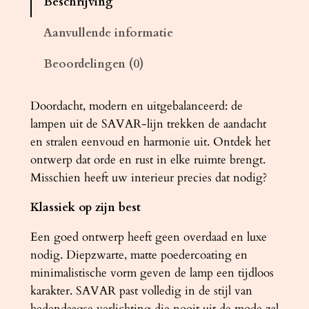
Beschrijving
d
l
Aanvullende informatie
a
Beoordelingen (0)
m
p
S
Doordacht, modern en uitgebalanceerd: de
A
lampen uit de SAVAR-lijn trekken de aandacht
V
en stralen eenvoud en harmonie uit. Ontdek het
A
ontwerp dat orde en rust in elke ruimte brengt.
R
Misschien heeft uw interieur precies dat nodig?
3
Klassiek op zijn best
z
w
Een goed ontwerp heeft geen overdaad en luxe
a
nodig. Diepzwarte, matte poedercoating en
r
minimalistische vorm geven de lamp een tijdloos
t
karakter. SAVAR past volledig in de stijl van
a
hedendaagse verlichting die nooit uit de mode zal