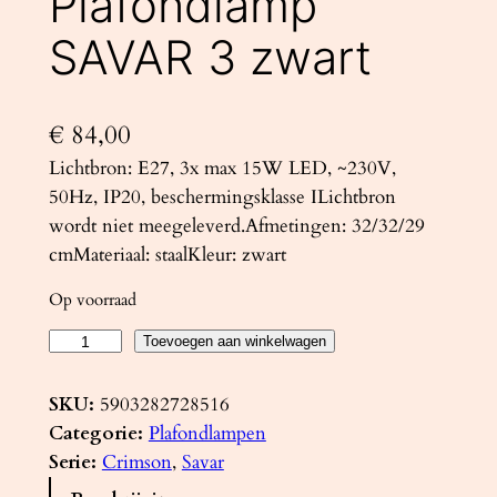
Plafondlamp
SAVAR 3 zwart
€
84,00
Lichtbron: E27, 3x max 15W LED, ~230V,
50Hz, IP20, beschermingsklasse ILichtbron
wordt niet meegeleverd.Afmetingen: 32/32/29
cmMateriaal: staalKleur: zwart
Op voorraad
P
Toevoegen aan winkelwagen
l
a
SKU:
5903282728516
f
Categorie:
Plafondlampen
o
Serie:
Crimson
, 
Savar
n