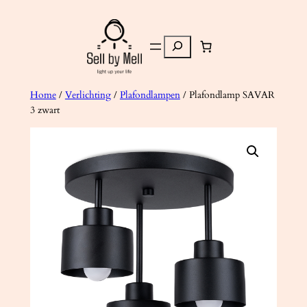
Ga
naar
Zoeken
de
inhoud
Home
/
Verlichting
/
Plafondlampen
/ Plafondlamp SAVAR
3 zwart