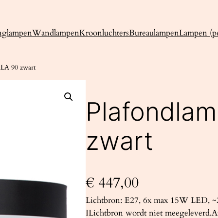
nglampen
Wandlampen
Kroonluchters
Bureaulampen
Lampen (pe
LA 90 zwart
Plafondla
zwart
€
447,00
Lichtbron: E27, 6x max 15W LED, ~2
ILichtbron wordt niet meegeleverd.Af