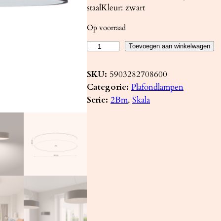
staalKleur: zwart
Op voorraad
P
Toevoegen aan winkelwagen
l
a
SKU:
5903282708600
f
Categorie:
Plafondlampen
o
Serie:
2Bm
, 
Skala
n
d
l
a
m
p
S
K
A