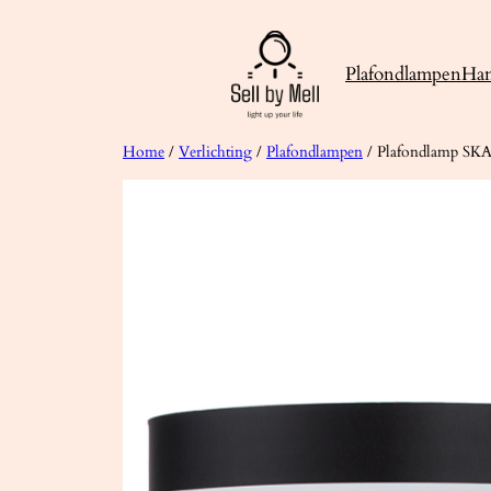
Ga
naar
Plafondlampen
Ha
de
inhoud
Home
/
Verlichting
/
Plafondlampen
/ Plafondlamp SKA