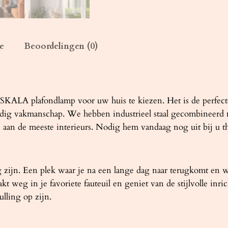
L
A
9
0
e
Beoordelingen (0)
z
w
a
r
 SKALA plafondlamp voor uw huis te kiezen. Het is de perfect
t
ig vakmanschap. We hebben industrieel staal gecombineerd m
a
an de meeste interieurs. Nodig hem vandaag nog uit bij u th
a
n
t
 zijn. Een plek waar je na een lange dag naar terugkomt en w
a
e zakt weg in je favoriete fauteuil en geniet van de stijlvolle
l
lling op zijn.