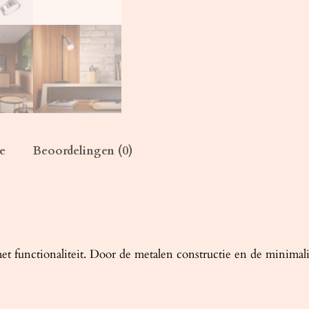
X
4
z
w
a
r
t
/
e
Beoordelingen (0)
c
h
r
o
o
m
nctionaliteit. Door de metalen constructie en de minimalisti
a
a
n