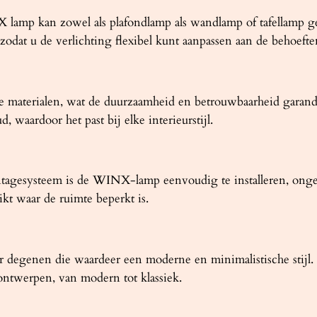
t
a
 lamp kan zowel als plafondlamp als wandlamp of tafellamp ge
l
 zodat u de verlichting flexibel kunt aanpassen aan de behoeft
terialen, wat de duurzaamheid en betrouwbaarheid garandeer
 waardoor het past bij elke interieurstijl.
tagesysteem is de WINX-lamp eenvoudig te installeren, onge
ikt waar de ruimte beperkt is.
degenen die waardeer een moderne en minimalistische stijl. 
rontwerpen, van modern tot klassiek.