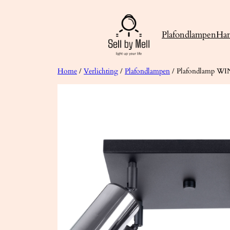
Ga
naar
Plafondlampen
Ha
de
inhoud
Home
/
Verlichting
/
Plafondlampen
/ Plafondlamp WI