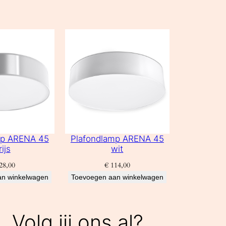
mp ARENA 45
Plafondlamp ARENA 45
rijs
wit
28,00
€
114,00
an winkelwagen
Toevoegen aan winkelwagen
Volg jij ons al?