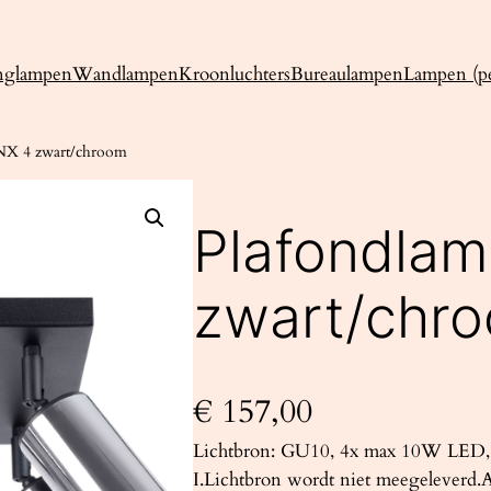
nglampen
Wandlampen
Kroonluchters
Bureaulampen
Lampen (pe
NX 4 zwart/chroom
Plafondla
zwart/chr
€
157,00
Lichtbron: GU10, 4x max 10W LED, 
I.Lichtbron wordt niet meegeleverd.A