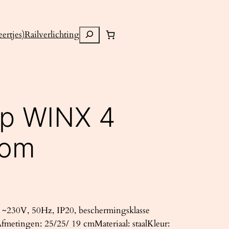
Zoeken
ertjes)
Railverlichting
mp WINX 4
oom
~230V, 50Hz, IP20, beschermingsklasse
fmetingen: 25/25/ 19 cmMateriaal: staalKleur: