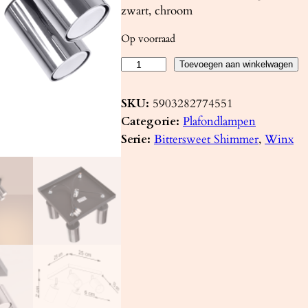
zwart, chroom
Op voorraad
P
Toevoegen aan winkelwagen
l
a
SKU:
5903282774551
f
Categorie:
Plafondlampen
o
Serie:
Bittersweet Shimmer
, 
Winx
n
d
l
a
m
p
W
I
N