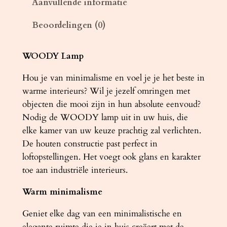
Aanvullende informatie
a
Beoordelingen (0)
m
p
W
WOODY Lamp
O
Hou je van minimalisme en voel je je het beste in
O
warme interieurs? Wil je jezelf omringen met
D
objecten die mooi zijn in hun absolute eenvoud?
Y
Nodig de WOODY lamp uit in uw huis, die
3
elke kamer van uw keuze prachtig zal verlichten.
n
De houten constructie past perfect in
a
loftopstellingen. Het voegt ook glans en karakter
t
toe aan industriële interieurs.
u
u
Warm minimalisme
r
l
Geniet elke dag van een minimalistische en
i
elegante ruimte die je in huis creëert met de