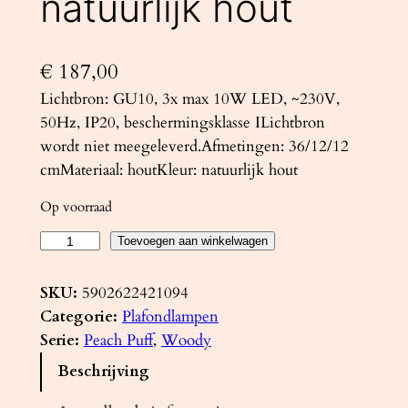
natuurlijk hout
€
187,00
Lichtbron: GU10, 3x max 10W LED, ~230V,
50Hz, IP20, beschermingsklasse ILichtbron
wordt niet meegeleverd.Afmetingen: 36/12/12
cmMateriaal: houtKleur: natuurlijk hout
Op voorraad
P
Toevoegen aan winkelwagen
l
a
SKU:
5902622421094
f
Categorie:
Plafondlampen
o
Serie:
Peach Puff
, 
Woody
n
Beschrijving
d
l