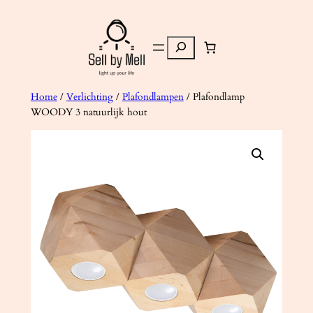
Ga
naar
Zoeken
de
inhoud
Home
/
Verlichting
/
Plafondlampen
/ Plafondlamp
WOODY 3 natuurlijk hout