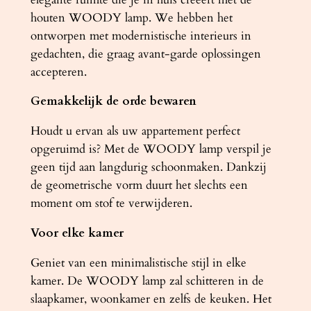
j
houten WOODY lamp. We hebben het
k
ontworpen met modernistische interieurs in
h
gedachten, die graag avant-garde oplossingen
o
accepteren.
u
Gemakkelijk de orde bewaren
t
a
Houdt u ervan als uw appartement perfect
a
opgeruimd is? Met de WOODY lamp verspil je
n
geen tijd aan langdurig schoonmaken. Dankzij
t
de geometrische vorm duurt het slechts een
a
moment om stof te verwijderen.
l
Voor elke kamer
Geniet van een minimalistische stijl in elke
kamer. De WOODY lamp zal schitteren in de
slaapkamer, woonkamer en zelfs de keuken. Het