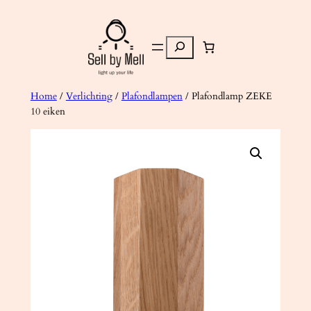
Ga
naar
Zoeken
de
inhoud
Home
/
Verlichting
/
Plafondlampen
/ Plafondlamp ZEKE
10 eiken