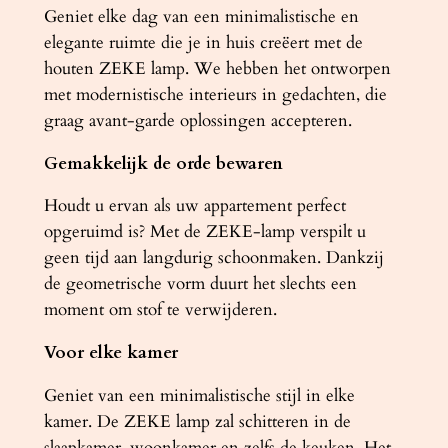
a
Geniet elke dag van een minimalistische en
n
elegante ruimte die je in huis creëert met de
t
houten ZEKE lamp. We hebben het ontworpen
a
met modernistische interieurs in gedachten, die
l
graag avant-garde oplossingen accepteren.
Gemakkelijk de orde bewaren
Houdt u ervan als uw appartement perfect
opgeruimd is? Met de ZEKE-lamp verspilt u
geen tijd aan langdurig schoonmaken. Dankzij
de geometrische vorm duurt het slechts een
moment om stof te verwijderen.
Voor elke kamer
Geniet van een minimalistische stijl in elke
kamer. De ZEKE lamp zal schitteren in de
slaapkamer, woonkamer en zelfs de keuken. Het