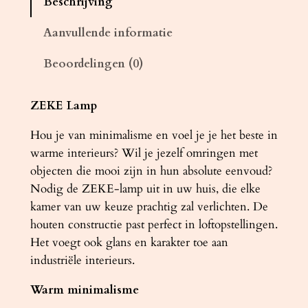
Beschrijving
d
l
Aanvullende informatie
a
Beoordelingen (0)
m
p
Z
ZEKE Lamp
E
Hou je van minimalisme en voel je je het beste in
K
warme interieurs? Wil je jezelf omringen met
E
objecten die mooi zijn in hun absolute eenvoud?
1
Nodig de ZEKE-lamp uit in uw huis, die elke
0
kamer van uw keuze prachtig zal verlichten. De
e
houten constructie past perfect in loftopstellingen.
i
Het voegt ook glans en karakter toe aan
k
industriële interieurs.
e
n
Warm minimalisme
a