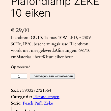
Plafondlamp ZEKE
10 eiken
€
29,00
Lichtbron: GU10, 1x max 10W LED, ~230V,
50Hz, IP20, beschermingsklasse ILichtbron
wordt niet meegeleverd.Afmetingen: 6/6/10
cmMateriaal: houtKleur: eikenhout
Op voorraad
P
Toevoegen aan winkelwagen
l
a
SKU:
5903282721364
f
Categorie:
Plafondlampen
o
Serie:
Peach Puff
, 
Zeke
n