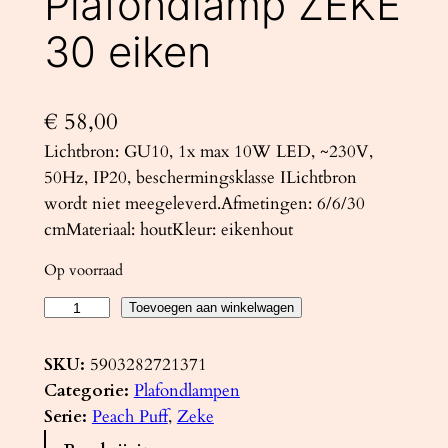
Plafondlamp ZEKE
30 eiken
€
58,00
Lichtbron: GU10, 1x max 10W LED, ~230V,
50Hz, IP20, beschermingsklasse ILichtbron
wordt niet meegeleverd.Afmetingen: 6/6/30
cmMateriaal: houtKleur: eikenhout
Op voorraad
P
Toevoegen aan winkelwagen
l
a
SKU:
5903282721371
f
Categorie:
Plafondlampen
o
Serie:
Peach Puff
, 
Zeke
n