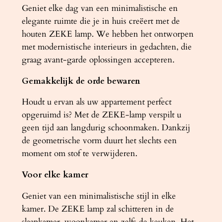
a
Geniet elke dag van een minimalistische en
n
elegante ruimte die je in huis creëert met de
t
houten ZEKE lamp. We hebben het ontworpen
a
met modernistische interieurs in gedachten, die
l
graag avant-garde oplossingen accepteren.
Gemakkelijk de orde bewaren
Houdt u ervan als uw appartement perfect
opgeruimd is? Met de ZEKE-lamp verspilt u
geen tijd aan langdurig schoonmaken. Dankzij
de geometrische vorm duurt het slechts een
moment om stof te verwijderen.
Voor elke kamer
Geniet van een minimalistische stijl in elke
kamer. De ZEKE lamp zal schitteren in de
slaapkamer, woonkamer en zelfs de keuken. Het