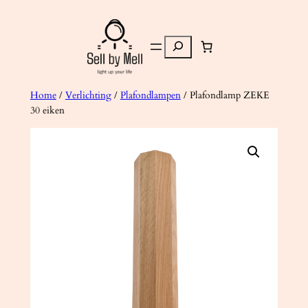
Ga
naar
Zoeken
de
inhoud
Home
/
Verlichting
/
Plafondlampen
/ Plafondlamp ZEKE
30 eiken