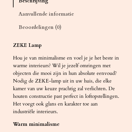
Beschrijving
d
l
Aanvullende informatie
a
Beoordelingen (0)
m
p
Z
ZEKE Lamp
E
Hou je van minimalisme en voel je je het beste in
K
warme interieurs? Wil je jezelf omringen met
E
objecten die mooi zijn in hun absolute eenvoud?
3
Nodig de ZEKE-lamp uit in uw huis, die elke
0
kamer van uw keuze prachtig zal verlichten. De
e
houten constructie past perfect in loftopstellingen.
i
Het voegt ook glans en karakter toe aan
k
industriële interieurs.
e
n
Warm minimalisme
a