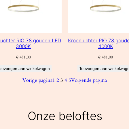
luchter RIO 78 gouden LED
Kroonluchter RIO 78 goud
3000K
4000K
€
481,00
€
481,00
oevoegen aan winkelwagen
Toevoegen aan winkelwag
Vorige pagina
1
2
3
4
5
Volgende pagina
Onze beloftes