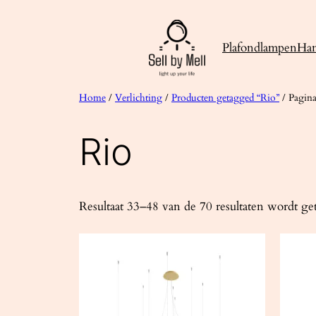
Ga
naar
Plafondlampen
Ha
de
inhoud
Home
/
Verlichting
/
Producten getagged “Rio”
/ Pagina
Rio
Resultaat 33–48 van de 70 resultaten wordt g