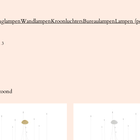
nglampen
Wandlampen
Kroonluchters
Bureaulampen
Lampen (pe
 3
etoond