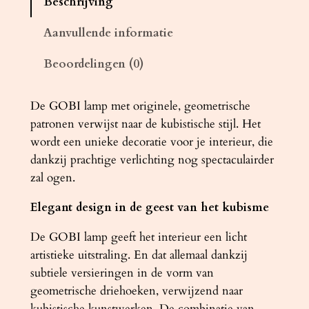
Beschrijving
m
p
Aanvullende informatie
k
Beoordelingen (0)
e
r
a
De GOBI lamp met originele, geometrische
m
patronen verwijst naar de kubistische stijl. Het
i
wordt een unieke decoratie voor je interieur, die
e
dankzij prachtige verlichting nog spectaculairder
k
zal ogen.
G
Elegant design in de geest van het kubisme
O
B
De GOBI lamp geeft het interieur een licht
I
artistieke uitstraling. En dat allemaal dankzij
a
subtiele versieringen in de vorm van
a
geometrische driehoeken, verwijzend naar
n
kubistische kunstwerken. De combinatie van