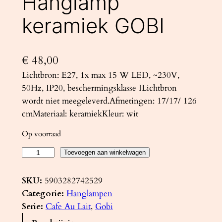
Hanglamp
keramiek GOBI
€
48,00
Lichtbron: E27, 1x max 15 W LED, ~230V,
50Hz, IP20, beschermingsklasse ILichtbron
wordt niet meegeleverd.Afmetingen: 17/17/ 126
cmMateriaal: keramiekKleur: wit
Op voorraad
H
Toevoegen aan winkelwagen
a
n
SKU:
5903282742529
g
Categorie:
Hanglampen
l
Serie:
Cafe Au Lait
, 
Gobi
a