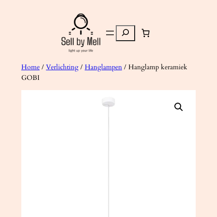
Ga
naar
Zoeken
de
inhoud
Home
/
Verlichting
/
Hanglampen
/ Hanglamp keramiek
GOBI