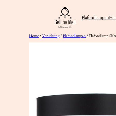
Ga
naar
Plafondlampen
Ha
de
inhoud
Home
/
Verlichting
/
Plafondlampen
/ Plafondlamp SKA