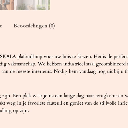
L
A
8
0
e
Beoordelingen (0)
z
w
a
r
 SKALA plafondlamp voor uw huis te kiezen. Het is de perfect
t
ig vakmanschap. We hebben industrieel staal gecombineerd m
a
an de meeste interieurs. Nodig hem vandaag nog uit bij u th
a
n
t
 zijn. Een plek waar je na een lange dag naar terugkomt en w
a
e zakt weg in je favoriete fauteuil en geniet van de stijlvolle
l
lling op zijn.