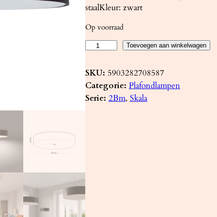
staalKleur: zwart
Op voorraad
P
Toevoegen aan winkelwagen
l
a
SKU:
5903282708587
f
Categorie:
Plafondlampen
o
Serie:
2Bm
, 
Skala
n
d
l
a
m
p
S
K
A