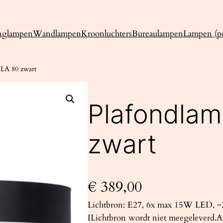
nglampen
Wandlampen
Kroonluchters
Bureaulampen
Lampen (pe
LA 80 zwart
Plafondla
zwart
€
389,00
Lichtbron: E27, 6x max 15W LED, ~2
ILichtbron wordt niet meegeleverd.Af